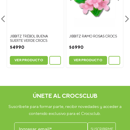
JIBBITZ TRÉBOL BUENA
JIBBITZ RAMO ROSAS CROCS
SUERTE VERDE CROCS
$
4990
$
6990
VER PRODUCTO
VER PRODUCTO
ÚNETE AL CROCSCLUB
Suscríbete para formar parte, recibir novedades y acceder a
contenido exclusivo para el Crocsclub.