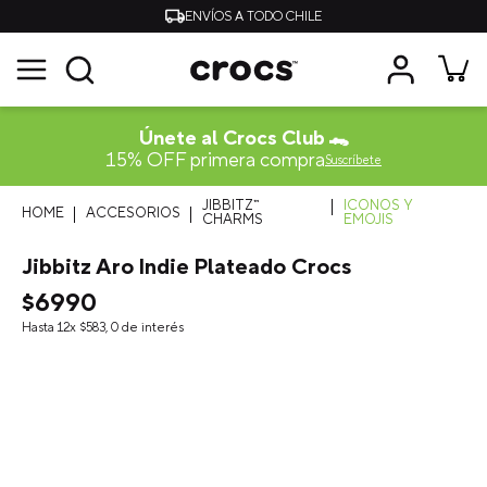
ENVÍOS A TODO CHILE
Únete al Crocs Club 🐊
15% OFF primera compra
Suscríbete
JIBBITZ™
ICONOS Y
ACCESORIOS
CHARMS
EMOJIS
Jibbitz Aro Indie Plateado Crocs
$
6990
Hasta
12
x
$
583
,
0
de interés