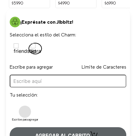
Snoopy
Dorada Crocs
$
5990
$
4990
$
6990
Blanco Crocs
¡Exprésate con Jibbitz!
Selecciona el estilo del Charm:
Escribe para agregar
Limite de Caracteres
Tu selección:
Escribe para agregar
+
AGREGAR AL CARRITO