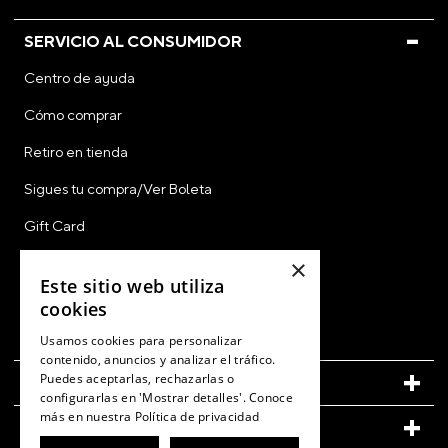
SERVICIO AL CONSUMIDOR
Centro de ayuda
Cómo comprar
Retiro en tienda
Sigues tu compra/Ver Boleta
Gift Card
CyberDay
×
Este sitio web utiliza
CyberMonday
cookies
Ver Boleta / Ticket de Cambio
Usamos cookies para personalizar
contenido, anuncios y analizar el tráfico.
Puedes aceptarlas, rechazarlas o
CUENTA
configurarlas en 'Mostrar detalles'. Conoce
más en nuestra
Política de privacidad
LEGAL