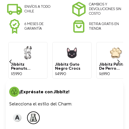
CAMBIOS Y
ENVÍOS A TODO
DEVOLUCIONES SIN
CHILE
COSTO
6 MESES DE
RETIRA GRATIS EN
GARANTÍA
TIENDA
Jibbitz
Jibbitz Gato
Jibbitz Patita
Peanuts
Negro Crocs
De Perro
Snoopy
Dorada Crocs
$
5990
$
4990
$
6990
Blanco Crocs
¡Exprésate con Jibbitz!
Selecciona el estilo del Charm: