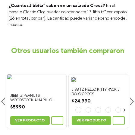
¿Cuántos Jibbitz™ caben en un calzado Crocs?
En el
modelo Classic Clog puedes colocar hasta 13 Jibbitz™ por zapato
(26 en total por par). La cantidad puede variar dependiendo del
modelo.
Otros usuarios también compraron
JIBBITZ HELLO KITTY PACK 5
ROJO CROCS
JIBBITZ PEANUTS
WOODSTOCK AMARILLO
$
24
.
990
CROCS
$
5990
VER PRODUCTO
VER PRODUCTO