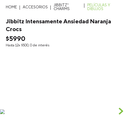
JIBBITZ™
PELÍCULAS Y
ACCESORIOS
CHARMS
DIBUJOS
Jibbitz Intensamente Ansiedad Naranja
Crocs
$
5990
Hasta
12
x
$
500
,
0
de interés