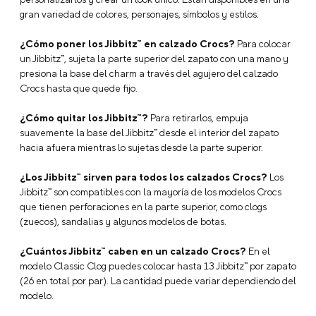
gran variedad de colores, personajes, símbolos y estilos.
¿Cómo poner los Jibbitz™ en calzado Crocs?
Para colocar
un Jibbitz™, sujeta la parte superior del zapato con una mano y
presiona la base del charm a través del agujero del calzado
Crocs hasta que quede fijo.
¿Cómo quitar los Jibbitz™?
Para retirarlos, empuja
suavemente la base del Jibbitz™ desde el interior del zapato
hacia afuera mientras lo sujetas desde la parte superior.
¿Los Jibbitz™ sirven para todos los calzados Crocs?
Los
Jibbitz™ son compatibles con la mayoría de los modelos Crocs
que tienen perforaciones en la parte superior, como clogs
(zuecos), sandalias y algunos modelos de botas.
¿Cuántos Jibbitz™ caben en un calzado Crocs?
En el
modelo Classic Clog puedes colocar hasta 13 Jibbitz™ por zapato
(26 en total por par). La cantidad puede variar dependiendo del
modelo.