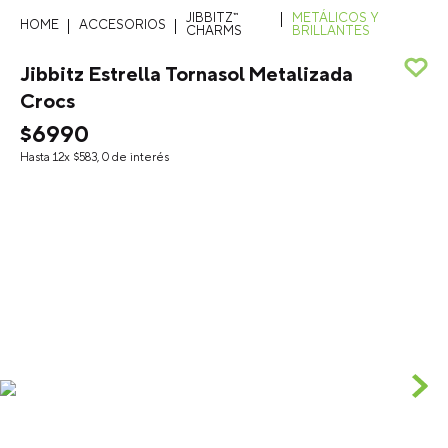
JIBBITZ™
METÁLICOS Y
ACCESORIOS
CHARMS
BRILLANTES
Jibbitz Estrella Tornasol Metalizada
Crocs
$
6990
Hasta
12
x
$
583
,
0
de interés