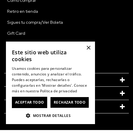
Cómo comprar
Retiro en tienda
Sigues tu compra/Ver Boleta
Gift Card
CyberDay
×
Este sitio web utiliza
CyberMonday
cookies
Ver Boleta / Ticket de Cambio
Usamos cookies para personalizar
contenido, anuncios y analizar el tráfico.
CUENTA
Puedes aceptarlas, rechazarlas o
configurarlas en 'Mostrar detalles'. Conoce
más en nuestra
Política de privacidad
LEGAL
ACEPTAR TODO
RECHAZAR TODO
CONOCE MÁS DE CROCS
MOSTRAR DETALLES