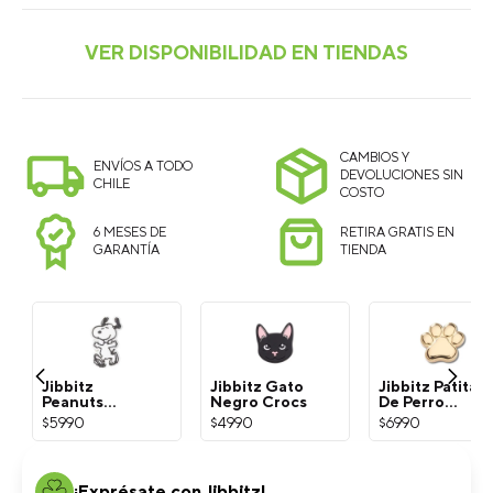
CAMBIOS Y
ENVÍOS A TODO
DEVOLUCIONES SIN
CHILE
COSTO
6 MESES DE
RETIRA GRATIS EN
GARANTÍA
TIENDA
Jibbitz
Jibbitz Gato
Jibbitz Patita
Peanuts
Negro Crocs
De Perro
Snoopy
Dorada Crocs
$
5990
$
4990
$
6990
Blanco Crocs
¡Exprésate con Jibbitz!