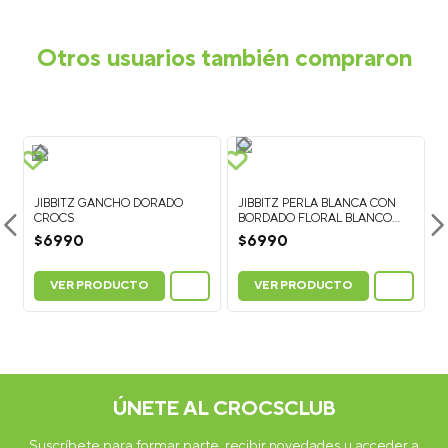
Otros usuarios también compraron
JIBBITZ GANCHO DORADO
JIBBITZ PERLA BLANCA CON
CROCS
BORDADO FLORAL BLANCO
CROCS
$
6990
$
6990
VER PRODUCTO
VER PRODUCTO
ÚNETE AL CROCSCLUB
Suscríbete para formar parte, recibir novedades y acceder a