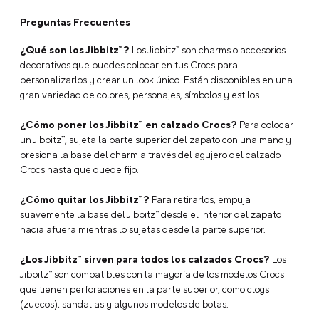
Preguntas Frecuentes
¿Qué son los Jibbitz™?
Los Jibbitz™ son charms o accesorios
decorativos que puedes colocar en tus Crocs para
personalizarlos y crear un look único. Están disponibles en una
gran variedad de colores, personajes, símbolos y estilos.
¿Cómo poner los Jibbitz™ en calzado Crocs?
Para colocar
un Jibbitz™, sujeta la parte superior del zapato con una mano y
presiona la base del charm a través del agujero del calzado
Crocs hasta que quede fijo.
¿Cómo quitar los Jibbitz™?
Para retirarlos, empuja
suavemente la base del Jibbitz™ desde el interior del zapato
hacia afuera mientras lo sujetas desde la parte superior.
¿Los Jibbitz™ sirven para todos los calzados Crocs?
Los
Jibbitz™ son compatibles con la mayoría de los modelos Crocs
que tienen perforaciones en la parte superior, como clogs
(zuecos), sandalias y algunos modelos de botas.