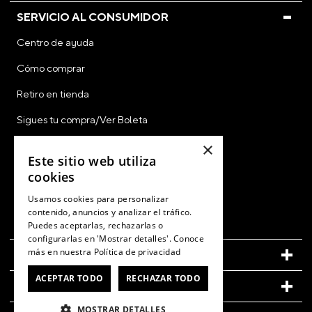
SERVICIO AL CONSUMIDOR
Centro de ayuda
Cómo comprar
Retiro en tienda
Sigues tu compra/Ver Boleta
×
Este sitio web utiliza
Gift Card
cookies
CyberDay
Usamos cookies para personalizar
CyberMonday
contenido, anuncios y analizar el tráfico.
Puedes aceptarlas, rechazarlas o
Ver Boleta / Ticket de Cambio
configurarlas en 'Mostrar detalles'. Conoce
más en nuestra
Política de privacidad
CUENTA
ACEPTAR TODO
RECHAZAR TODO
LEGAL
MOSTRAR DETALLES