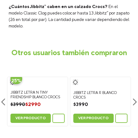
¿Cuántos Jibbitz™ caben en un calzado Crocs?
En el
modelo Classic Clog puedes colocar hasta 13 Jibbitz™ por zapato
(26 en total por par). La cantidad puede variar dependiendo del
modelo.
Otros usuarios también compraron
-
25%
JIBBITZ LETRA N TINY
JIBBITZ LETRA R BLANCO
FRIENDSHIP BLANCO CROCS
CROCS
$
2990
$
3990
$
3990
VER PRODUCTO
VER PRODUCTO