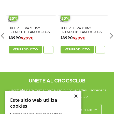
un Jibbitz™, sujeta la parte superior del zapato con una mano y
presiona la base del charm a través del agujero del calzado
Crocs hasta que quede fijo.
¿Cómo quitar los Jibbitz™?
Para retirarlos, empuja
suavemente la base del Jibbitz™ desde el interior del zapato
hacia afuera mientras lo sujetas desde la parte superior.
¿Los Jibbitz™ sirven para todos los calzados Crocs?
Los
Jibbitz™ son compatibles con la mayoría de los modelos Crocs
que tienen perforaciones en la parte superior, como clogs
(zuecos), sandalias y algunos modelos de botas.
¿Cuántos Jibbitz™ caben en un calzado Crocs?
En el
modelo Classic Clog puedes colocar hasta 13 Jibbitz™ por zapato
(26 en total por par). La cantidad puede variar dependiendo del
modelo.
×
Este sitio web utiliza
cookies
Otros usuarios también compraron
Usamos cookies para personalizar