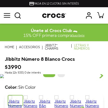
UOTAS SIN INTERÉS
ENVÍOS A 
Únete al Crocs Club 🐊
15% OFF primera compra
Suscríbete
JIBBITZ™
LETRAS Y
ACCESORIOS
CHARMS
NÚMEROS
Jibbitz Número 8 Blanco Crocs
$
3990
Hasta
12
x
$
333
,
0
de interés
Sin Color