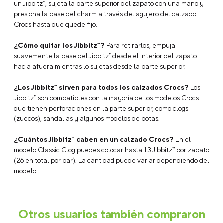
Marca: Jibbitz
Modelo: Jibbitz B&W Number 8
Franquicia: Numbers
Licencia: No aplica
Tamaño Charm: Regular
Dimensiones: 30*21*12.2
Tipo de empaque: Unitario
Descripción
Preguntas Frecuentes
¿Qué son los Jibbitz™?
Los Jibbitz™ son charms o accesorios
decorativos que puedes colocar en tus Crocs para
personalizarlos y crear un look único. Están disponibles en una
gran variedad de colores, personajes, símbolos y estilos.
¿Cómo poner los Jibbitz™ en calzado Crocs?
Para colocar