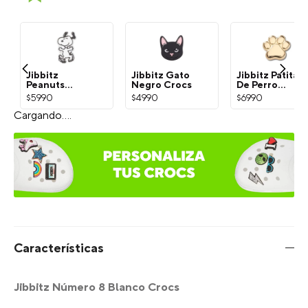
Jibbitz
Jibbitz Gato
Jibbitz Patita
Peanuts
Negro Crocs
De Perro
Snoopy
Dorada Crocs
$
5990
$
4990
$
6990
Blanco Crocs
¡Exprésate con Jibbitz!
Selecciona el estilo del Charm:
Escribe para agregar
Limite de Caracteres