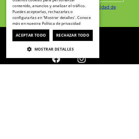
contenido, anuncios y analizar el tráfico.
Puedes aceptarlas, rechazarlas o
configurarlas en 'Mostrar detalles'. Conoce
-
-
25%
25%
más en nuestra
Política de privacidad
JIBBITZ LETRA M TINY
JIBBITZ LETRA X TINY
ACEPTAR TODO
RECHAZAR TODO
FRIENDSHIP BLANCO CROCS
FRIENDSHIP BLANCO CROCS
$
2990
$
2990
$
3990
$
3990
MOSTRAR DETALLES
VER PRODUCTO
VER PRODUCTO
ÚNETE AL CROCSCLUB
Suscríbete para formar parte, recibir novedades y acceder a
contenido exclusivo para el Crocsclub.