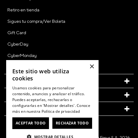
Retiro en tienda
Sigues tu compra/Ver Boleta
Gift Card
CyberDay
CyberMonday
×
Ver Boleta / Ticket de Cambio
Este sitio web utiliza
cookies
CUENTA
Usamos cookies para personalizar
contenido, anuncios y analizar el tráfico.
LEGAL
Puedes aceptarlas, rechazarlas o
configurarlas en 'Mostrar detalles'. Conoce
CONOCE MÁS DE CROCS
más en nuestra
Política de privacidad
ACEPTAR TODO
RECHAZAR TODO
MOSTRAR DETALLES