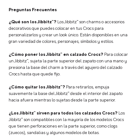
Preguntas Frecuentes
¿Qué son los Jibbitz™?
Los Jibbitz™ son charms o accesorios
decorativos que puedes colocar en tus Crocs para
personalizarlos y crear un look único. Están disponibles en una
gran variedad de colores, personajes, símbolos y estilos.
¿Cómo poner los Jibbitz™ en calzado Crocs?
Para colocar
un Jibbitz™, sujeta la parte superior del zapato con una mano y
presiona la base del charm a través del agujero del calzado
Crocs hasta que quede fijo.
¿Cómo quitar los Jibbitz™?
Para retirarlos, empuja
suavemente la base del Jibbitz™ desde el interior del zapato
hacia afuera mientras lo sujetas desde la parte superior.
¿Los Jibbitz™ sirven para todos los calzados Crocs?
Los
Jibbitz™ son compatibles con la mayoría de los modelos Crocs
que tienen perforaciones en la parte superior, como clogs
(zuecos), sandalias y algunos modelos de botas.