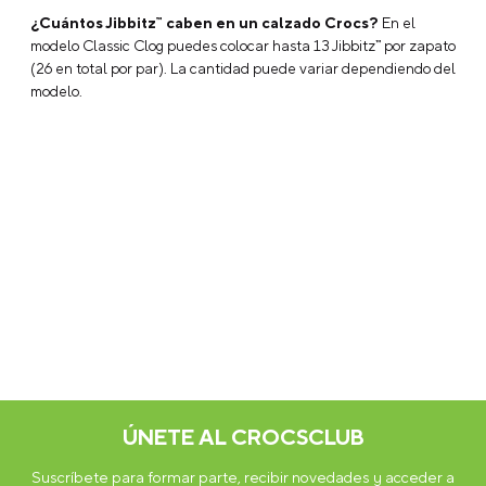
¿Cuántos Jibbitz™ caben en un calzado Crocs?
En el
modelo Classic Clog puedes colocar hasta 13 Jibbitz™ por zapato
(26 en total por par). La cantidad puede variar dependiendo del
modelo.
ÚNETE AL CROCSCLUB
Suscríbete para formar parte, recibir novedades y acceder a