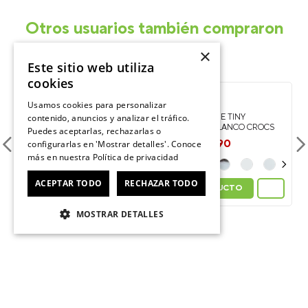
Otros usuarios también compraron
×
Este sitio web utiliza
-
-
cookies
25%
25%
Usamos cookies para personalizar
JIBBITZ LETRA M TINY
JIBBITZ LETRA E TINY
contenido, anuncios y analizar el tráfico.
FRIENDSHIP BLANCO CROCS
FRIENDSHIP BLANCO CROCS
Puedes aceptarlas, rechazarlas o
$
2990
$
2990
$
3990
$
3990
configurarlas en 'Mostrar detalles'. Conoce
más en nuestra
Política de privacidad
ACEPTAR TODO
RECHAZAR TODO
VER PRODUCTO
VER PRODUCTO
MOSTRAR DETALLES
ÚNETE AL CROCSCLUB
Suscríbete para formar parte, recibir novedades y acceder a