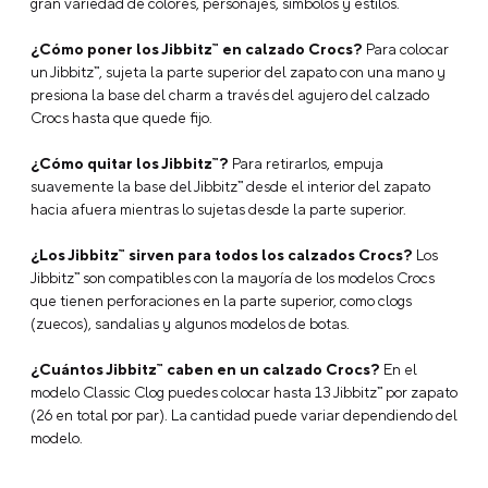
gran variedad de colores, personajes, símbolos y estilos.
¿Cómo poner los Jibbitz™ en calzado Crocs?
Para colocar
un Jibbitz™, sujeta la parte superior del zapato con una mano y
presiona la base del charm a través del agujero del calzado
Crocs hasta que quede fijo.
¿Cómo quitar los Jibbitz™?
Para retirarlos, empuja
suavemente la base del Jibbitz™ desde el interior del zapato
hacia afuera mientras lo sujetas desde la parte superior.
¿Los Jibbitz™ sirven para todos los calzados Crocs?
Los
Jibbitz™ son compatibles con la mayoría de los modelos Crocs
que tienen perforaciones en la parte superior, como clogs
(zuecos), sandalias y algunos modelos de botas.
¿Cuántos Jibbitz™ caben en un calzado Crocs?
En el
modelo Classic Clog puedes colocar hasta 13 Jibbitz™ por zapato
(26 en total por par). La cantidad puede variar dependiendo del
modelo.