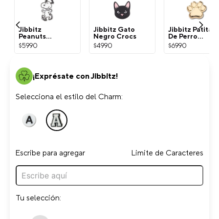
Jibbitz
Jibbitz Gato
Jibbitz Patita
Peanuts
Negro Crocs
De Perro
Snoopy
Dorada Crocs
$
5990
$
4990
$
6990
Blanco Crocs
¡Exprésate con Jibbitz!
Selecciona el estilo del Charm:
Escribe para agregar
Limite de Caracteres
Tu selección: