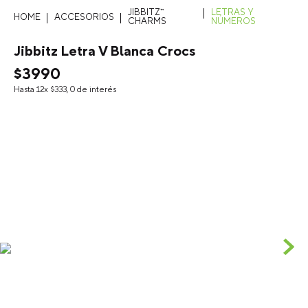
JIBBITZ™
LETRAS Y
ACCESORIOS
CHARMS
NÚMEROS
Jibbitz Letra V Blanca Crocs
$
3990
Hasta
12
x
$
333
,
0
de interés