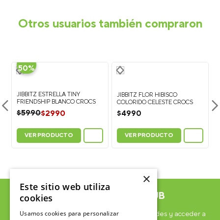
Otros usuarios también compraron
-
50%
JIBBITZ ESTRELLA TINY
O
FRIENDSHIP BLANCO CROCS
JIBBITZ FLOR HIBISCO
$
2990
COLORIDO CELESTE CROCS
$
5990
$
4990
VER PRODUCTO
VER PRODUCTO
×
Este sitio web utiliza
ÚNETE AL CROCSCLUB
cookies
Usamos cookies para personalizar
Suscríbete para formar parte, recibir novedades y acceder a