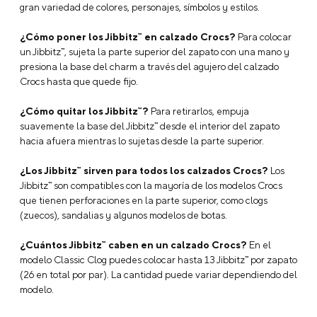
gran variedad de colores, personajes, símbolos y estilos.
¿Cómo poner los Jibbitz™ en calzado Crocs?
Para colocar
un Jibbitz™, sujeta la parte superior del zapato con una mano y
presiona la base del charm a través del agujero del calzado
Crocs hasta que quede fijo.
¿Cómo quitar los Jibbitz™?
Para retirarlos, empuja
suavemente la base del Jibbitz™ desde el interior del zapato
hacia afuera mientras lo sujetas desde la parte superior.
¿Los Jibbitz™ sirven para todos los calzados Crocs?
Los
Jibbitz™ son compatibles con la mayoría de los modelos Crocs
que tienen perforaciones en la parte superior, como clogs
(zuecos), sandalias y algunos modelos de botas.
¿Cuántos Jibbitz™ caben en un calzado Crocs?
En el
modelo Classic Clog puedes colocar hasta 13 Jibbitz™ por zapato
(26 en total por par). La cantidad puede variar dependiendo del
modelo.