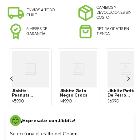
CAMBIOS Y
ENVÍOS A TODO
DEVOLUCIONES SIN
CHILE
COSTO
6 MESES DE
RETIRA GRATIS EN
GARANTÍA
TIENDA
Jibbitz
Jibbitz Gato
Jibbitz Patita
Peanuts
Negro Crocs
De Perro
Snoopy
Dorada Crocs
$
5990
$
4990
$
6990
Blanco Crocs
¡Exprésate con Jibbitz!
Selecciona el estilo del Charm: