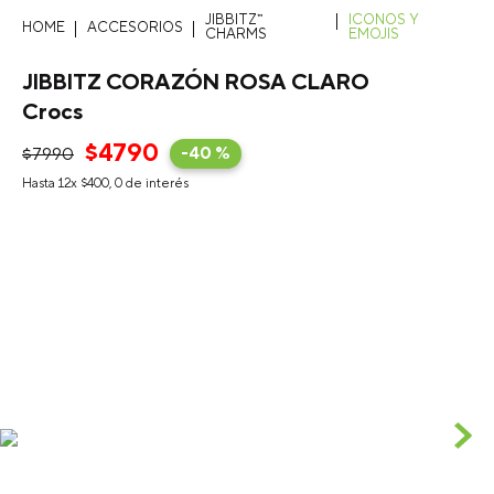
JIBBITZ™
ICONOS Y
ACCESORIOS
CHARMS
EMOJIS
JIBBITZ CORAZÓN ROSA CLARO
Crocs
$
4790
$
7990
-
40 %
Hasta
12
x
$
400
,
0
de interés