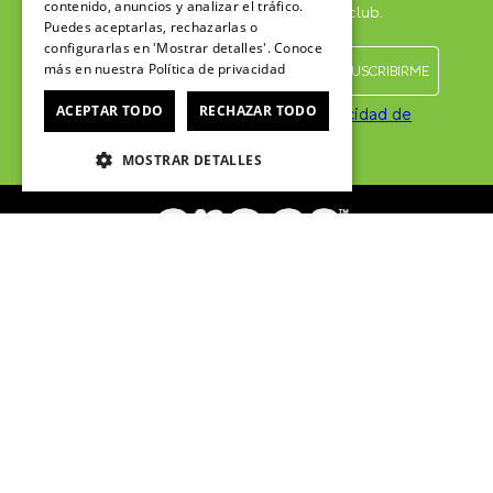
contenido, anuncios y analizar el tráfico.
contenido exclusivo para el Crocsclub.
Puedes aceptarlas, rechazarlas o
configurarlas en 'Mostrar detalles'. Conoce
más en nuestra
Política de privacidad
ACEPTAR TODO
RECHAZAR TODO
He leído y acepto las
Políticas de privacidad de
marketing
*
MOSTRAR DETALLES
SERVICIO AL CONSUMIDOR
Centro de ayuda
Cómo comprar