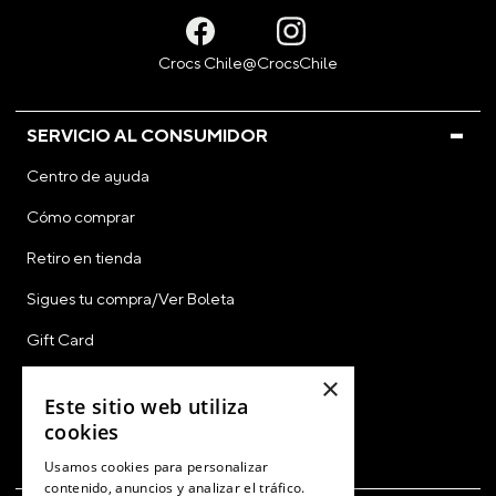
SERVICIO AL CONSUMIDOR
Centro de ayuda
Cómo comprar
Retiro en tienda
Sigues tu compra/Ver Boleta
Gift Card
×
CyberDay
Este sitio web utiliza
CyberMonday
cookies
Ver Boleta / Ticket de Cambio
Usamos cookies para personalizar
contenido, anuncios y analizar el tráfico.