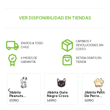
CAMBIOS Y
ENVÍOS A TODO
DEVOLUCIONES SIN
CHILE
COSTO
6 MESES DE
RETIRA GRATIS EN
GARANTÍA
TIENDA
Jibbitz
Jibbitz Gato
Jibbitz Patita
Peanuts
Negro Crocs
De Perro
Snoopy
Dorada Crocs
$
5990
$
4990
$
6990
Blanco Crocs