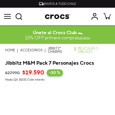
ENVÍOS A TODO CHILE
Únete al Crocs Club 🐊
15% OFF primera compra
Suscríbete
JIBBITZ™
PELÍCULAS Y
ACCESORIOS
CHARMS
DIBUJOS
Jibbitz M&M Pack 7 Personajes Crocs
$
19
.
590
$
27
.
990
-
30 %
Hasta
12
x
$
1633
,
0
de interés