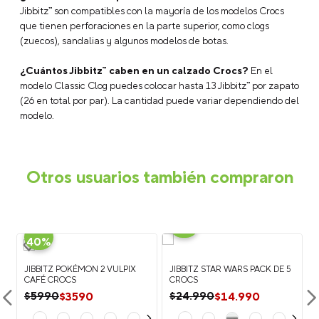
Jibbitz™ son compatibles con la mayoría de los modelos Crocs
que tienen perforaciones en la parte superior, como clogs
(zuecos), sandalias y algunos modelos de botas.
¿Cuántos Jibbitz™ caben en un calzado Crocs?
En el
modelo Classic Clog puedes colocar hasta 13 Jibbitz™ por zapato
(26 en total por par). La cantidad puede variar dependiendo del
modelo.
Otros usuarios también compraron
-
40%
-
40%
JIBBITZ POKÉMON 2 VULPIX
JIBBITZ STAR WARS PACK DE 5
CAFÉ CROCS
CROCS
$
3590
$
14
.
990
$
5990
$
24
.
990