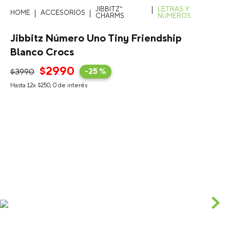
JIBBITZ™
LETRAS Y
ACCESORIOS
CHARMS
NÚMEROS
Jibbitz Número Uno Tiny Friendship
Blanco Crocs
$
2990
$
3990
-
25 %
Hasta
12
x
$
250
,
0
de interés