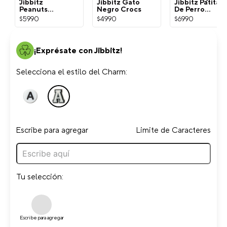
Jibbitz
Jibbitz Gato
Jibbitz Patita
Peanuts
Negro Crocs
De Perro
Snoopy
Dorada Crocs
$
5990
$
4990
$
6990
Blanco Crocs
¡Exprésate con Jibbitz!
Selecciona el estilo del Charm:
Escribe para agregar
Limite de Caracteres
Tu selección:
Escribe para agregar