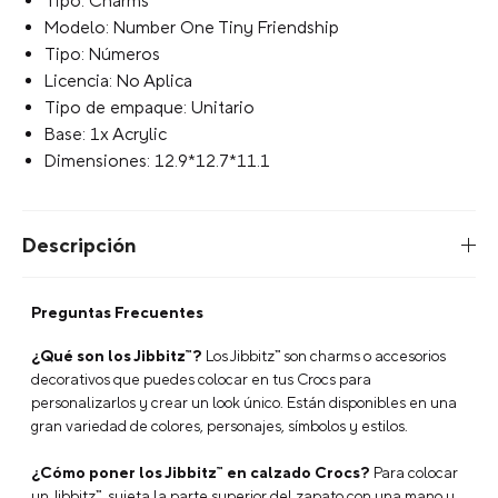
Tipo: Charms
Modelo: Number One Tiny Friendship
Tipo: Números
Licencia: No Aplica
Tipo de empaque: Unitario
Base: 1x Acrylic
Dimensiones: 12.9*12.7*11.1
Descripción
Preguntas Frecuentes
¿Qué son los Jibbitz™?
Los Jibbitz™ son charms o accesorios
decorativos que puedes colocar en tus Crocs para
personalizarlos y crear un look único. Están disponibles en una
gran variedad de colores, personajes, símbolos y estilos.
¿Cómo poner los Jibbitz™ en calzado Crocs?
Para colocar
un Jibbitz™, sujeta la parte superior del zapato con una mano y