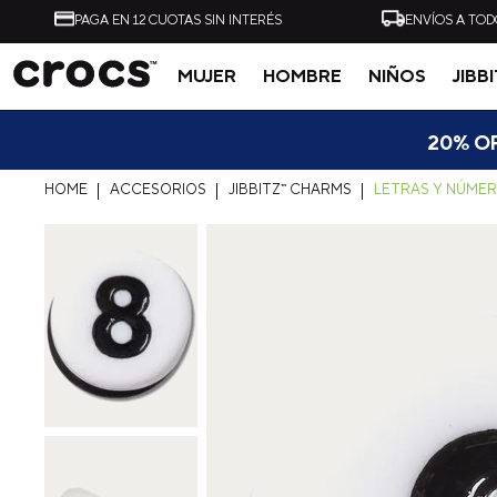
PAGA EN 12 CUOTAS SIN INTERÉS
ENVÍOS A TOD
MUJER
HOMBRE
NIÑOS
JIBB
Tal vez te interese
20% OF
ACCESORIOS
JIBBITZ™ CHARMS
LETRAS Y NÚME
-
40%
ZUECO UNISEX ALL
ZUECO UNISEX CLASSI
TERRAIN CLOG AZUL
CLOG NEGRO CROCS
CROCS
$
54
.
990
$
32
.
990
$
49
.
990