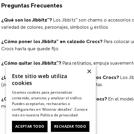
Preguntas Frecuentes
¿Qué son los Jibbitz™?
Los Jibbitz™ son charms o accesorios d
variedad de colores, personajes, símbolos y estilos.
¿Cómo poner los Jibbitz™ en calzado Crocs?
Para colocar u
Crocs hasta que quede fijo.
¿Cómo quitar los Jibbitz™?
Para retirarlos, empuja suavemente 
×
Este sitio web utiliza
¿Los Jibbitz™ sirven para todos los calzados Crocs?
Los Ji
cookies
(zuecos), sandalias y algunos modelos de botas.
Usamos cookies para personalizar
contenido, anuncios y analizar el tráfico.
¿Cuántos Jibbitz™ caben en un calzado Crocs?
En el modelo
Puedes aceptarlas, rechazarlas o
modelo.
configurarlas en 'Mostrar detalles'. Conoce
más en nuestra
Política de privacidad
ACEPTAR TODO
RECHAZAR TODO