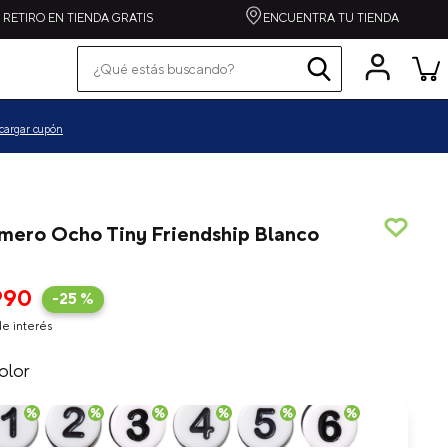
RETIRO EN TIENDA GRATIS
ENCUENTRA TU TIENDA
¿Qué estás buscando?
Términos más buscados
pequeños
cargar cupón
grandes
zapatilla
spiderman
úmero Ocho Tiny Friendship Blanco
alpargata
crocband
990
-
25 %
toy story
e interés
echo
olor
one piece
crafted