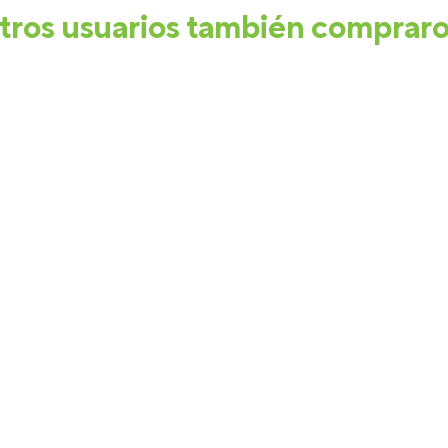
tros usuarios también comprar
-
25%
-
25%
JIBBITZ LETRA A TINY
JIBBITZ LETRA I TINY
FRIENDSHIP BLANCO CROCS
FRIENDSHIP BLANCO CROCS
$
3990
$
2990
$
3990
$
2990
VER PRODUCTO
VER PRODUCTO