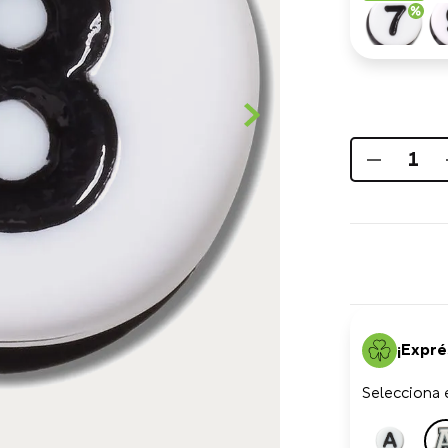
¡Expré
Selecciona e