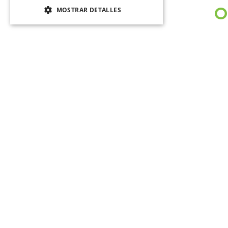
O
MOSTRAR DETALLES
-
25%
JIBBITZ LETRA M TINY
JIBBITZ LETRA M BLANCO
FRIENDSHIP BLANCO CROCS
CROCS
$
3990
$
2990
$
3990
VER PRODUCTO
VER PRODUCTO