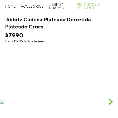
JIBBITZ™
METÁLICOS Y
ACCESORIOS
CHARMS
BRILLANTES
Jibbitz Cadena Plateada Derretida
Plateado Crocs
$
7990
Hasta
12
x
$
666
,
0
de interés