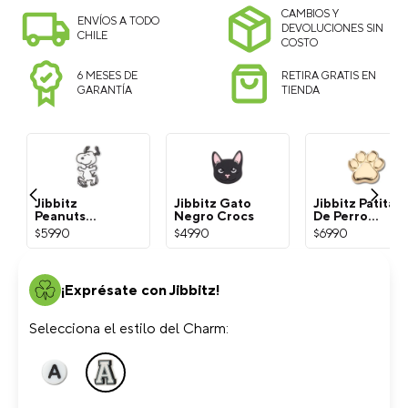
CAMBIOS Y
ENVÍOS A TODO
DEVOLUCIONES SIN
CHILE
COSTO
6 MESES DE
RETIRA GRATIS EN
GARANTÍA
TIENDA
Jibbitz
Jibbitz Gato
Jibbitz Patita
Peanuts
Negro Crocs
De Perro
Snoopy
Dorada Crocs
$
5990
$
4990
$
6990
Blanco Crocs
¡Exprésate con Jibbitz!
Selecciona el estilo del Charm: