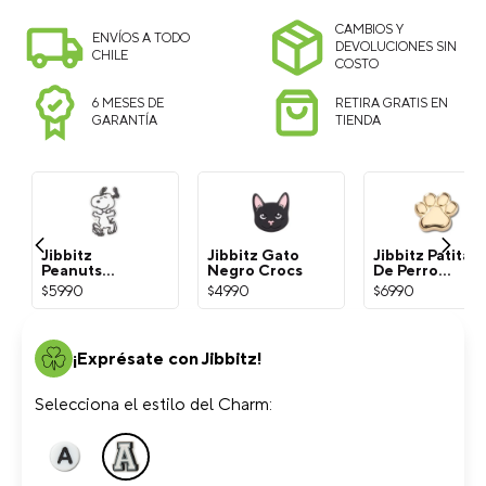
CAMBIOS Y
ENVÍOS A TODO
DEVOLUCIONES SIN
CHILE
COSTO
6 MESES DE
RETIRA GRATIS EN
GARANTÍA
TIENDA
Jibbitz
Jibbitz Gato
Jibbitz Patita
Peanuts
Negro Crocs
De Perro
Snoopy
Dorada Crocs
$
5990
$
4990
$
6990
Blanco Crocs
¡Exprésate con Jibbitz!
Selecciona el estilo del Charm: