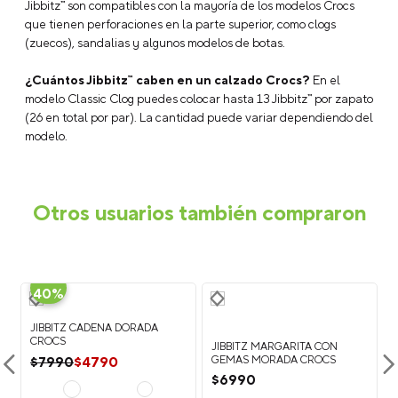
Jibbitz™ son compatibles con la mayoría de los modelos Crocs
que tienen perforaciones en la parte superior, como clogs
(zuecos), sandalias y algunos modelos de botas.
¿Cuántos Jibbitz™ caben en un calzado Crocs?
En el
modelo Classic Clog puedes colocar hasta 13 Jibbitz™ por zapato
(26 en total por par). La cantidad puede variar dependiendo del
modelo.
Otros usuarios también compraron
-
40%
JIBBITZ CADENA DORADA
CROCS
JIBBITZ MARGARITA CON
$
4790
GEMAS MORADA CROCS
$
7990
$
6990