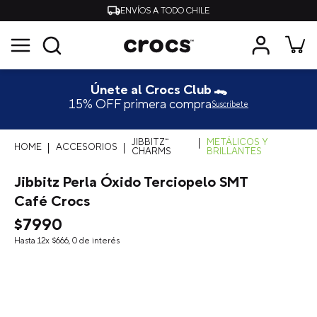
ENVÍOS A TODO CHILE
Únete al Crocs Club 🐊
15% OFF primera compra
Suscríbete
JIBBITZ™
METÁLICOS Y
ACCESORIOS
CHARMS
BRILLANTES
Jibbitz Perla Óxido Terciopelo SMT
Café Crocs
$
7990
Hasta
12
x
$
666
,
0
de interés