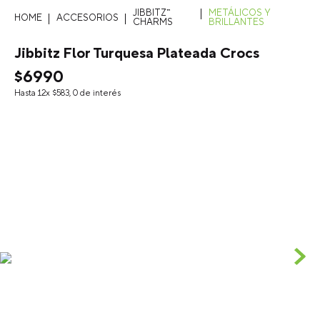
JIBBITZ™
METÁLICOS Y
ACCESORIOS
CHARMS
BRILLANTES
Jibbitz Flor Turquesa Plateada Crocs
$
6990
Hasta
12
x
$
583
,
0
de interés