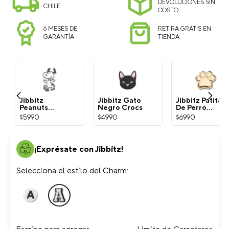
DEVOLUCIONES SIN
CHILE
COSTO
6 MESES DE
RETIRA GRATIS EN
GARANTÍA
TIENDA
Jibbitz
Jibbitz Gato
Jibbitz Patita
Peanuts
Negro Crocs
De Perro
Snoopy
Dorada Crocs
$
5990
$
4990
$
6990
Blanco Crocs
¡Exprésate con Jibbitz!
Selecciona el estilo del Charm: