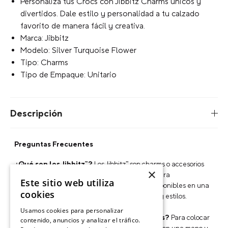
Personaliza tus Crocs con Jibbitz Charms únicos y
divertidos. Dale estilo y personalidad a tu calzado
favorito de manera fácil y creativa.
Marca: Jibbitz
Modelo: Silver Turquoise Flower
Tipo: Charms
Tipo de Empaque: Unitario
Descripción
Preguntas Frecuentes
¿Qué son los Jibbitz™?
Los Jibbitz™ son charms o accesorios
×
decorativos que puedes colocar en tus Crocs para
Este sitio web utiliza
personalizarlos y crear un look único. Están disponibles en una
cookies
gran variedad de colores, personajes, símbolos y estilos.
Usamos cookies para personalizar
¿Cómo poner los Jibbitz™ en calzado Crocs?
Para colocar
contenido, anuncios y analizar el tráfico.