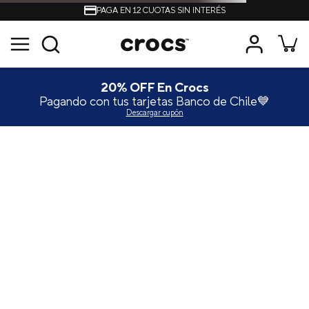
PAGA EN 12 CUOTAS SIN INTERÉS
20% OFF En Crocs
Pagando con tus tarjetas Banco de Chile💙
Descargar cupón