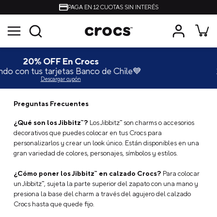
PAGA EN 12 CUOTAS SIN INTERÉS
Únete al Crocs Club 🐊
hile💙
15% OFF primera compra
Suscríbe
Preguntas Frecuentes
¿Qué son los Jibbitz™?
Los Jibbitz™ son charms o accesorios
decorativos que puedes colocar en tus Crocs para
personalizarlos y crear un look único. Están disponibles en una
gran variedad de colores, personajes, símbolos y estilos.
¿Cómo poner los Jibbitz™ en calzado Crocs?
Para colocar
un Jibbitz™, sujeta la parte superior del zapato con una mano y
presiona la base del charm a través del agujero del calzado
Crocs hasta que quede fijo.