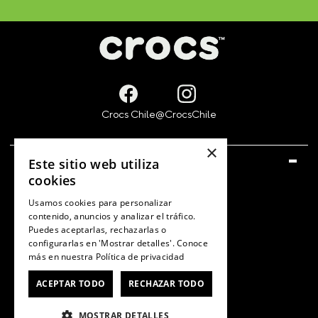
×
SERVICIO AL CONSUMIDOR
Este sitio web utiliza
cookies
Centro de ayuda
Usamos cookies para personalizar
Cómo comprar
contenido, anuncios y analizar el tráfico.
Puedes aceptarlas, rechazarlas o
Retiro en tienda
configurarlas en 'Mostrar detalles'. Conoce
más en nuestra
Política de privacidad
Sigues tu compra/Ver Boleta
ACEPTAR TODO
RECHAZAR TODO
Gift Card
MOSTRAR DETALLES