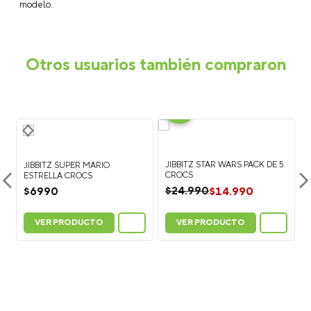
decorativos que puedes colocar en tus Crocs para
personalizarlos y crear un look único. Están disponibles en una
gran variedad de colores, personajes, símbolos y estilos.
¿Cómo poner los Jibbitz™ en calzado Crocs?
Para colocar
un Jibbitz™, sujeta la parte superior del zapato con una mano y
presiona la base del charm a través del agujero del calzado
Crocs hasta que quede fijo.
¿Cómo quitar los Jibbitz™?
Para retirarlos, empuja
suavemente la base del Jibbitz™ desde el interior del zapato
hacia afuera mientras lo sujetas desde la parte superior.
¿Los Jibbitz™ sirven para todos los calzados Crocs?
Los
Jibbitz™ son compatibles con la mayoría de los modelos Crocs
que tienen perforaciones en la parte superior, como clogs
(zuecos), sandalias y algunos modelos de botas.
¿Cuántos Jibbitz™ caben en un calzado Crocs?
En el
modelo Classic Clog puedes colocar hasta 13 Jibbitz™ por zapato
(26 en total por par). La cantidad puede variar dependiendo del