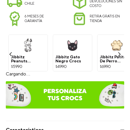
DEVOLUCIONES SIN
CHILE
COSTO
6 MESES DE
RETIRA GRATIS EN
GARANTÍA
TIENDA
Jibbitz
Jibbitz Gato
Jibbitz Patita
Peanuts
Negro Crocs
De Perro
Snoopy
Dorada Crocs
$
5990
$
4990
$
6990
Blanco Crocs
¡Exprésate con Jibbitz!
Selecciona el estilo del Charm: