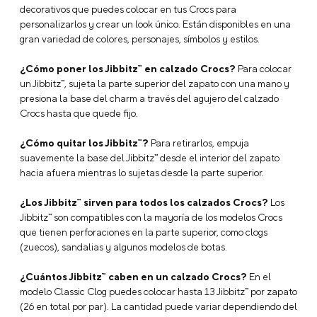
Características
Jibbitz Blanca Nieves Blanco Crocs
Marca: Jibbitz
Tipo: Charms
Modelo: Elsa Snowflake
Tipo: Con Licencia
Licencia: disney
Tipo de Empaque: Unitario
Base: Simple PVC
Composición: Zinc Alloy
Descripción
Preguntas Frecuentes
¿Qué son los Jibbitz™?
Los Jibbitz™ son charms o accesorios