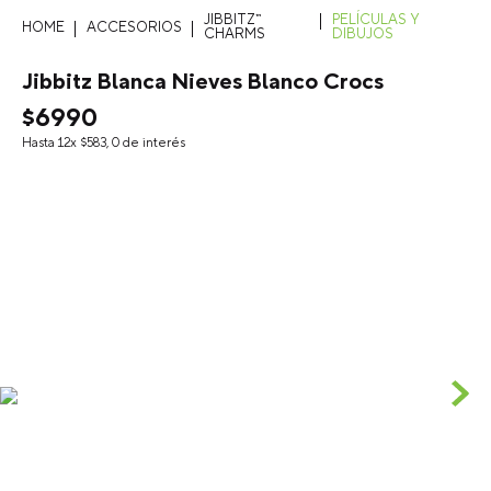
JIBBITZ™
PELÍCULAS Y
ACCESORIOS
CHARMS
DIBUJOS
Jibbitz Blanca Nieves Blanco Crocs
$
6990
Hasta
12
x
$
583
,
0
de interés