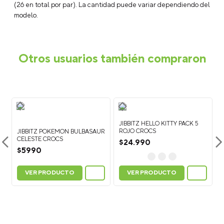
¿Qué son los Jibbitz™?
Los Jibbitz™ son charms o accesorios
decorativos que puedes colocar en tus Crocs para
personalizarlos y crear un look único. Están disponibles en una
gran variedad de colores, personajes, símbolos y estilos.
¿Cómo poner los Jibbitz™ en calzado Crocs?
Para colocar
un Jibbitz™, sujeta la parte superior del zapato con una mano y
presiona la base del charm a través del agujero del calzado
Crocs hasta que quede fijo.
¿Cómo quitar los Jibbitz™?
Para retirarlos, empuja
suavemente la base del Jibbitz™ desde el interior del zapato
hacia afuera mientras lo sujetas desde la parte superior.
¿Los Jibbitz™ sirven para todos los calzados Crocs?
Los
Jibbitz™ son compatibles con la mayoría de los modelos Crocs
que tienen perforaciones en la parte superior, como clogs
(zuecos), sandalias y algunos modelos de botas.
¿Cuántos Jibbitz™ caben en un calzado Crocs?
En el
modelo Classic Clog puedes colocar hasta 13 Jibbitz™ por zapato