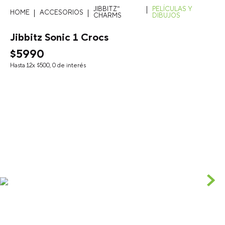
JIBBITZ™
PELÍCULAS Y
ACCESORIOS
CHARMS
DIBUJOS
Jibbitz Sonic 1 Crocs
$
5990
Hasta
12
x
$
500
,
0
de interés