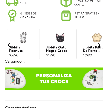
DEVOLUCIONES SIN
CHILE
COSTO
6 MESES DE
RETIRA GRATIS EN
GARANTÍA
TIENDA
Jibbitz
Jibbitz Gato
Jibbitz Patita
Peanuts
Negro Crocs
De Perro
Snoopy
Dorada Crocs
$
5990
$
4990
$
6990
Blanco Crocs
¡Exprésate con Jibbitz!
Selecciona el estilo del Charm: