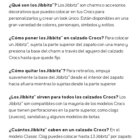
Características
Jibbitz Sonic 1 Crocs
Marca: Jibbitz
Modelo: Sonic the Hedgehog 1
Tipo: Charms
Tipo de Empaque: Unitario
Tipo de Ajuste: Sin ajuste
Ancho: 3
Alto: 3
Profundidad: 3
Composición: Pvc
Descripción
Preguntas Frecuentes