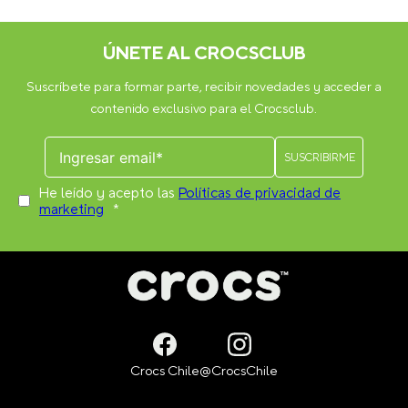
(26 en total por par). La cantidad puede variar dependiendo del
modelo.
Otros usuarios también compraron
JIBBITZ HELLO KITTY PACK 5
ROJO CROCS
JIBBITZ POKEMON BULBASAUR
CELESTE CROCS
$
24
.
990
$
5990
VER PRODUCTO
VER PRODUCTO