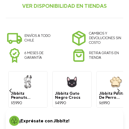
CAMBIOS Y
ENVÍOS A TODO
DEVOLUCIONES SIN
CHILE
COSTO
6 MESES DE
RETIRA GRATIS EN
GARANTÍA
TIENDA
Jibbitz
Jibbitz Gato
Jibbitz Patita
Peanuts
Negro Crocs
De Perro
Snoopy
Dorada Crocs
$
5990
$
4990
$
6990
Blanco Crocs
¡Exprésate con Jibbitz!