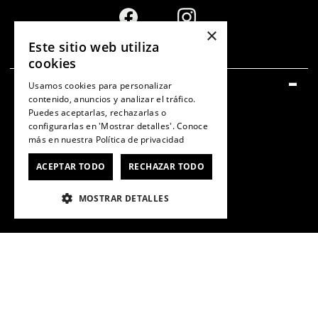
×
Este sitio web utiliza
cookies
SERVICIO AL CONSUMIDOR
Usamos cookies para personalizar
contenido, anuncios y analizar el tráfico.
Centro de ayuda
Puedes aceptarlas, rechazarlas o
configurarlas en 'Mostrar detalles'. Conoce
Cómo comprar
más en nuestra
Política de privacidad
Retiro en tienda
ACEPTAR TODO
RECHAZAR TODO
Sigues tu compra/Ver Boleta
MOSTRAR DETALLES
Gift Card
CyberDay
CyberMonday
Ver Boleta / Ticket de Cambio