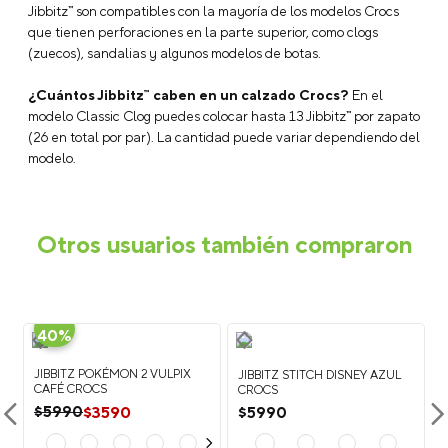
Jibbitz™ son compatibles con la mayoría de los modelos Crocs
que tienen perforaciones en la parte superior, como clogs
(zuecos), sandalias y algunos modelos de botas.
¿Cuántos Jibbitz™ caben en un calzado Crocs?
En el
modelo Classic Clog puedes colocar hasta 13 Jibbitz™ por zapato
(26 en total por par). La cantidad puede variar dependiendo del
modelo.
Otros usuarios también compraron
-
40%
JIBBITZ POKÉMON 2 VULPIX
JIBBITZ STITCH DISNEY AZUL
CAFÉ CROCS
CROCS
$
3590
$
5990
$
5990