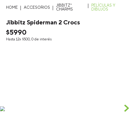
JIBBITZ™
PELÍCULAS Y
ACCESORIOS
CHARMS
DIBUJOS
Jibbitz Spiderman 2 Crocs
$
5990
Hasta
12
x
$
500
,
0
de interés