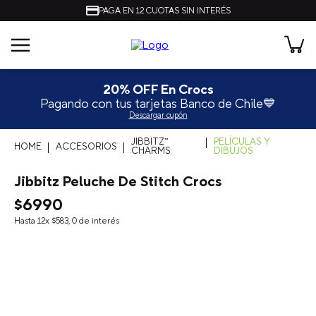
PAGA EN 12 CUOTAS SIN INTERÉS
Únete al Crocs Club 🐊
15% OFF primera compra
Suscríbete
JIBBITZ™
PELÍCULAS Y
ACCESORIOS
CHARMS
DIBUJOS
Jibbitz Peluche De Stitch Crocs
$
6990
Hasta
12
x
$
583
,
0
de interés