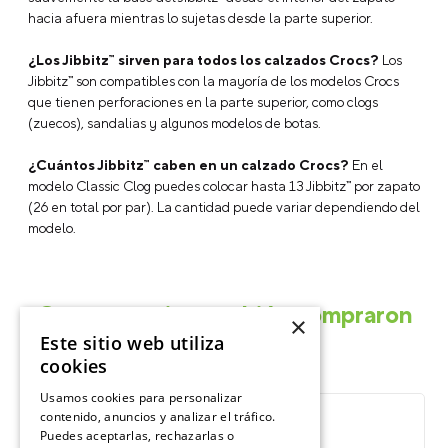
Crocs hasta que quede fijo.
¿Cómo quitar los Jibbitz™?
Para retirarlos, empuja
suavemente la base del Jibbitz™ desde el interior del zapato
hacia afuera mientras lo sujetas desde la parte superior.
¿Los Jibbitz™ sirven para todos los calzados Crocs?
Los
Jibbitz™ son compatibles con la mayoría de los modelos Crocs
que tienen perforaciones en la parte superior, como clogs
(zuecos), sandalias y algunos modelos de botas.
¿Cuántos Jibbitz™ caben en un calzado Crocs?
En el
modelo Classic Clog puedes colocar hasta 13 Jibbitz™ por zapato
(26 en total por par). La cantidad puede variar dependiendo del
modelo.
×
Este sitio web utiliza
cookies
Otros usuarios también compraron
Usamos cookies para personalizar
contenido, anuncios y analizar el tráfico.
Puedes aceptarlas, rechazarlas o