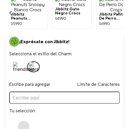
Jibbitz
Jibbitz Gato
Jibbitz Patita
Peanuts
Negro Crocs
De Perro
Snoopy
Dorada Crocs
$
5990
$
4990
$
6990
Blanco Crocs
¡Exprésate con Jibbitz!
Selecciona el estilo del Charm:
Escribe para agregar
Limite de Caracteres