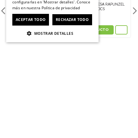
configurarlas en 'Mostrar detalles'. Conoce
más en nuestra
Política de privacidad
ACEPTAR TODO
RECHAZAR TODO
JIBBITZ SUPER MARIO
ESTRELLA CROCS
JIBBITZ PRINCESA RAPUNZEL
DE DISNEY CROCS
$
6990
MOSTRAR DETALLES
$
5990
VER PRODUCTO
VER PRODUCTO
ÚNETE AL CROCSCLUB
Suscríbete para formar parte, recibir novedades y acceder a
contenido exclusivo para el Crocsclub.
He leído y acepto las
Políticas de privacidad de