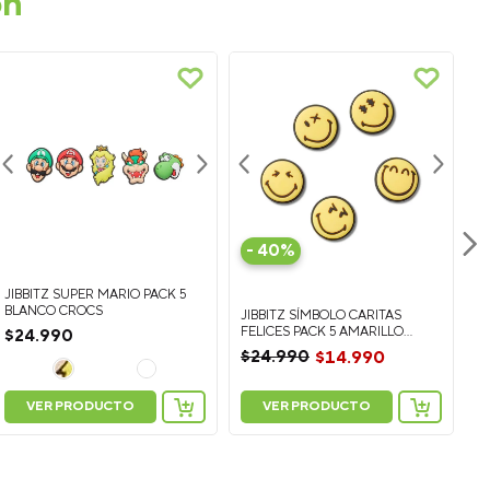
on
-
40%
JIBBITZ SUPER MARIO PACK 5
J
BLANCO CROCS
JIBBITZ SÍMBOLO CARITAS
A
FELICES PACK 5 AMARILLO
$
24
.
990
$
CROCS
$
24
.
990
$
14
.
990
VER PRODUCTO
VER PRODUCTO