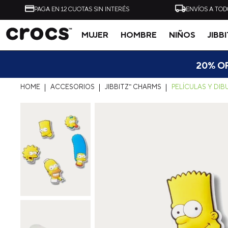
PAGA EN 12 CUOTAS SIN INTERÉS
ENVÍOS A TOD
MUJER
HOMBRE
NIÑOS
JIBB
Tal vez te interese
20% OF
ACCESORIOS
JIBBITZ™ CHARMS
PELÍCULAS Y DIB
-
40%
ZUECO UNISEX ALL
ZUECO UNISEX CLASSI
TERRAIN CLOG AZUL
CLOG NEGRO CROCS
CROCS
$
54
.
990
$
32
.
990
$
49
.
990