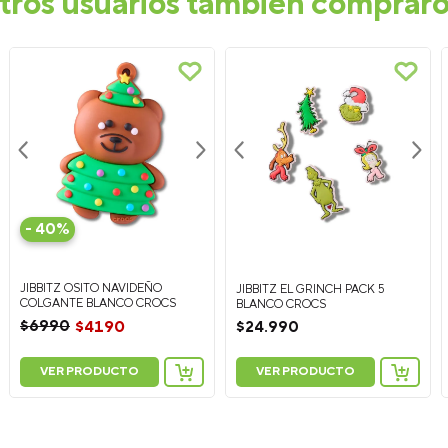
tros usuarios también comprar
-
40%
JIBBITZ OSITO NAVIDEÑO
JIBBITZ EL GRINCH PACK 5
COLGANTE BLANCO CROCS
BLANCO CROCS
$
6990
$
4190
$
24
.
990
VER PRODUCTO
VER PRODUCTO