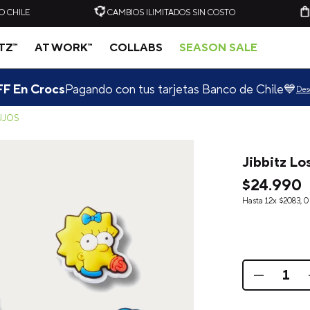
O CHILE
CAMBIOS ILIMITADOS SIN COSTO
ITZ™
AT WORK™
COLLABS
SEASON SALE
F En Crocs
Pagando con tus tarjetas Banco de Chile💙
Des
UJOS
Jibbitz Lo
-
20%
-
20%
$
24
.
990
Hasta
12
x
$
2083
,
0
C
ZUECO UNISEX CLASSIC
ZUECO UNISEX CLASSIC
CLOG VERDE CLARO
CLOG AZUL ELÉCTRICO
CROCS
CROCS
$
49
.
990
$
39
.
990
$
49
.
990
$
39
.
909