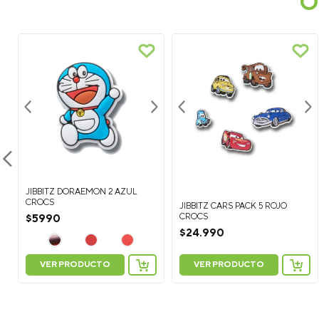
O
JIBBITZ DORAEMON 2 AZUL
CROCS
JIBBITZ CARS PACK 5 ROJO
CROCS
$
5990
$
24
.
990
VER PRODUCTO
VER PRODUCTO