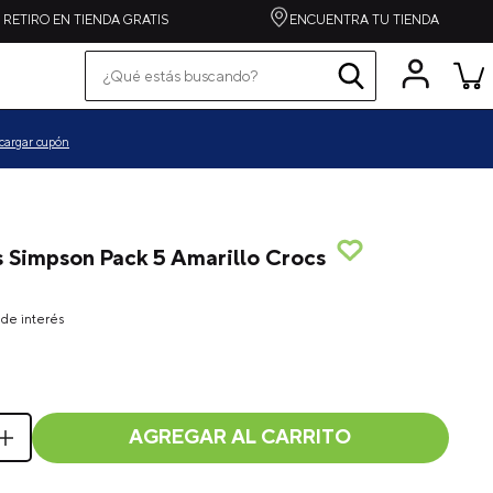
RETIRO EN TIENDA GRATIS
ENCUENTRA TU TIENDA
¿Qué estás buscando?
Términos más buscados
pequeños
cargar cupón
grandes
zapatilla
spiderman
s Simpson Pack 5 Amarillo Crocs
alpargata
crocband
de interés
toy story
echo
one piece
AGREGAR AL CARRITO
crafted