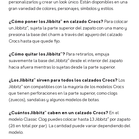
personalizarlos y crear un look único. Están disponibles en una
gran variedad de colores, personajes, símbolos y estilos.
¿Cómo poner los Jibbitz™ en calzado Crocs?
Para colocar
un Jibbitz™, sujeta la parte superior del zapato con una mano y
presiona la base del charm a través del agujero del calzado
Crocs hasta que quede fijo.
¿Cómo quitar los Jibbitz™?
Para retirarlos, empuja
suavemente la base del Jibbitz™ desde el interior del zapato
hacia afuera mientras lo sujetas desde la parte superior.
¿Los Jibbitz™ sirven para todos los calzados Crocs?
Los
Jibbitz™ son compatibles con la mayoría de los modelos Crocs
que tienen perforaciones en la parte superior, como clogs
(zuecos), sandalias y algunos modelos de botas.
¿Cuántos Jibbitz™ caben en un calzado Crocs?
En el
modelo Classic Clog puedes colocar hasta 13 Jibbitz™ por zapato
(26 en total por par). La cantidad puede variar dependiendo del
modelo.