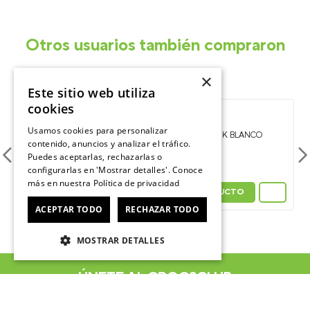
Otros usuarios también compraron
×
Este sitio web utiliza
-
cookies
25%
Usamos cookies para personalizar
JIBBITZ LETRA G TINY
JIBBITZ LETRA K BLANCO
contenido, anuncios y analizar el tráfico.
FRIENDSHIP BLANCO CROCS
CROCS
Puedes aceptarlas, rechazarlas o
$
2990
$
3990
$
3990
configurarlas en 'Mostrar detalles'. Conoce
más en nuestra
Política de privacidad
VER PRODUCTO
VER PRODUCTO
ACEPTAR TODO
RECHAZAR TODO
MOSTRAR DETALLES
ÚNETE AL CROCSCLUB