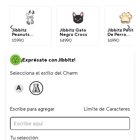
Jibbitz
Jibbitz Gato
Jibbitz Patita
Peanuts
Negro Crocs
De Perro
Snoopy
Dorada Crocs
$
5990
$
4990
$
6990
Blanco Crocs
¡Exprésate con Jibbitz!
Selecciona el estilo del Charm:
Escribe para agregar
Limite de Caracteres
Tu selección: