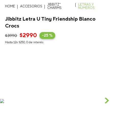
JIBBITZ™
LETRAS Y
ACCESORIOS
CHARMS
NÚMEROS
Jibbitz Letra U Tiny Friendship Blanco
Crocs
$
2990
$
3990
-
25 %
Hasta
12
x
$
250
,
0
de interés