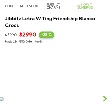
JIBBITZ™
LETRAS Y
ACCESORIOS
CHARMS
NÚMEROS
Jibbitz Letra W Tiny Friendship Blanco
Crocs
$
2990
$
3990
-
25 %
Hasta
12
x
$
250
,
0
de interés