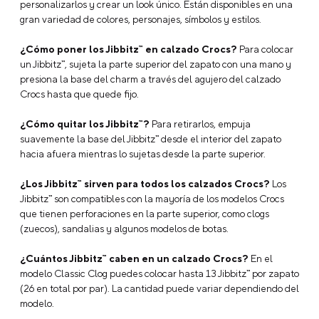
divertidos. Dale estilo y personalidad a tu calzado
favorito de manera fácil y creativa.
Marca: Jibbitz
Tipo: Charms
Modelo: W Tiny Friendship Letter
Tipo: Letras
Licencia: No Aplica
Tipo de empaque: Unitario
Base: 1x Resin
Dimensiones: 12.8*12.8*11.1
Descripción
Preguntas Frecuentes
¿Qué son los Jibbitz™?
Los Jibbitz™ son charms o accesorios
decorativos que puedes colocar en tus Crocs para