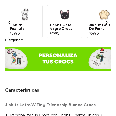
Jibbitz
Jibbitz Gato
Jibbitz Patita
Peanuts
Negro Crocs
De Perro
Snoopy
Dorada Crocs
$
5990
$
4990
$
6990
Blanco Crocs
¡Exprésate con Jibbitz!
Selecciona el estilo del Charm:
Escribe para agregar
Limite de Caracteres
Tu selección: