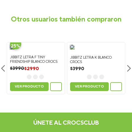
personalizarlos y crear un look único. Están disponibles en una
gran variedad de colores, personajes, símbolos y estilos.
¿Cómo poner los Jibbitz™ en calzado Crocs?
Para colocar
un Jibbitz™, sujeta la parte superior del zapato con una mano y
presiona la base del charm a través del agujero del calzado
Crocs hasta que quede fijo.
¿Cómo quitar los Jibbitz™?
Para retirarlos, empuja
suavemente la base del Jibbitz™ desde el interior del zapato
hacia afuera mientras lo sujetas desde la parte superior.
¿Los Jibbitz™ sirven para todos los calzados Crocs?
Los
Jibbitz™ son compatibles con la mayoría de los modelos Crocs
que tienen perforaciones en la parte superior, como clogs
(zuecos), sandalias y algunos modelos de botas.
¿Cuántos Jibbitz™ caben en un calzado Crocs?
En el
modelo Classic Clog puedes colocar hasta 13 Jibbitz™ por zapato
(26 en total por par). La cantidad puede variar dependiendo del
modelo.