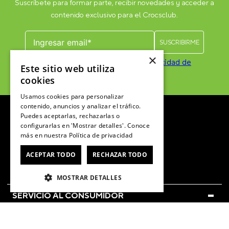
Otros usuarios también compraron
×
Este sitio web utiliza
-
cookies
25%
Usamos cookies para personalizar
JIBBITZ LETRA F TINY
JIBBITZ LETRA K BLANCO
J
contenido, anuncios y analizar el tráfico.
FRIENDSHIP BLANCO CROCS
CROCS
Puedes aceptarlas, rechazarlas o
$
2990
$
3990
$
3990
configurarlas en 'Mostrar detalles'. Conoce
más en nuestra
Política de privacidad
VER PRODUCTO
VER PRODUCTO
ACEPTAR TODO
RECHAZAR TODO
MOSTRAR DETALLES
ÚNETE AL CROCSCLUB