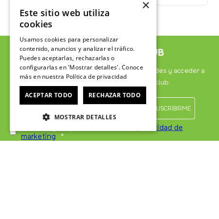
×
Este sitio web utiliza
cookies
Usamos cookies para personalizar
contenido, anuncios y analizar el tráfico.
ÚNETE AL CROCSCLUB
Puedes aceptarlas, rechazarlas o
configurarlas en 'Mostrar detalles'. Conoce
Suscríbete para formar parte, recibir novedades y acceder a
más en nuestra
Política de privacidad
contenido exclusivo para el Crocsclub.
ACEPTAR TODO
RECHAZAR TODO
MOSTRAR DETALLES
He leído y acepto las
Políticas de privacidad de
marketing
*