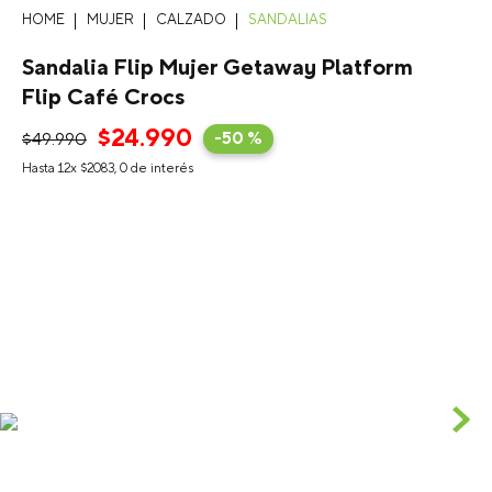
MUJER
CALZADO
SANDALIAS
Sandalia Flip Mujer Getaway Platform
Flip Café Crocs
$
24
.
990
$
49
.
990
-
50 %
Hasta
12
x
$
2083
,
0
de interés