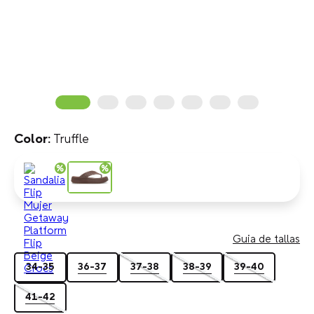
Truffle
Guia de tallas
34-35
36-37
37-38
38-39
39-40
41-42