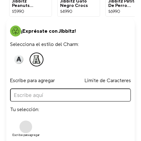
Jibbitz
Jibbitz Gato
Jibbitz Patita
Peanuts
Negro Crocs
De Perro
Snoopy
Dorada Crocs
$
5990
$
4990
$
6990
Blanco Crocs
¡Exprésate con Jibbitz!
Selecciona el estilo del Charm:
Escribe para agregar
Limite de Caracteres
Tu selección:
Escribe para agregar