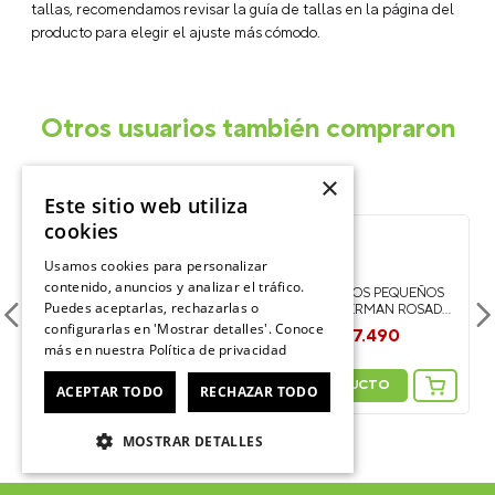
modelos tienen ajuste relajado o amplio. Si estás entre dos
tallas, recomendamos revisar la guía de tallas en la página del
producto para elegir el ajuste más cómodo.
Otros usuarios también compraron
×
Este sitio web utiliza
cookies
-
-
50%
50%
Usamos cookies para personalizar
contenido, anuncios y analizar el tráfico.
SANDALIA NIÑOS PEQUEÑOS
SANDALIA NIÑOS PEQUEÑOS
Puedes aceptarlas, rechazarlas o
CLASSIC FISHERMAN AZUL
CLASSIC FISHERMAN ROSADO
configurarlas en 'Mostrar detalles'. Conoce
CROCS
CROCS
O
$
17
.
490
$
17
.
490
$
34
.
990
$
34
.
990
más en nuestra
Política de privacidad
ACEPTAR TODO
RECHAZAR TODO
VER PRODUCTO
VER PRODUCTO
MOSTRAR DETALLES