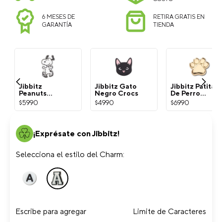
DEVOLUCIONES SIN
CHILE
COSTO
6 MESES DE
RETIRA GRATIS EN
GARANTÍA
TIENDA
Jibbitz
Jibbitz Gato
Jibbitz Patita
Peanuts
Negro Crocs
De Perro
Snoopy
Dorada Crocs
$
5990
$
4990
$
6990
Blanco Crocs
¡Exprésate con Jibbitz!
Selecciona el estilo del Charm:
Escribe para agregar
Limite de Caracteres