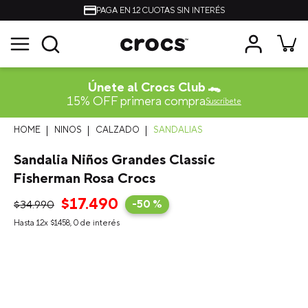
PAGA EN 12 CUOTAS SIN INTERÉS
Únete al Crocs Club 🐊
15% OFF primera compra
Suscríbete
NINOS
CALZADO
SANDALIAS
Sandalia Niños Grandes Classic
Fisherman Rosa Crocs
$
17
.
490
$
34
.
990
-
50 %
Hasta
12
x
$
1458
,
0
de interés