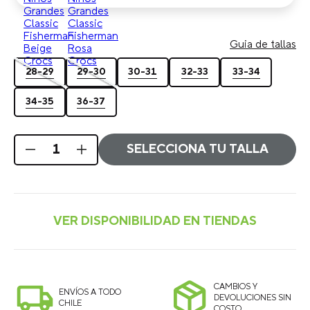
Guia de
C
(Children)
J
(Juvenile)
tallas
28-29
29-30
30-31
32-33
33-34
34-35
36-37
SELECCIONA TU TALLA
CAMBIOS Y
ENVÍOS A TODO