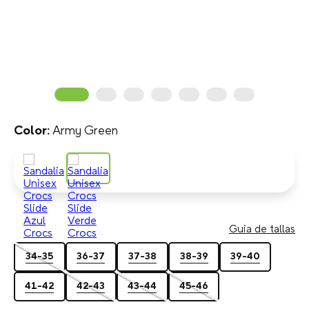
Army Green
Guia de tallas
34-35
36-37
37-38
38-39
39-40
41-42
42-43
43-44
45-46