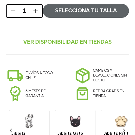
SELECCIONA TU TALLA
CAMBIOS Y
ENVÍOS A TODO
DEVOLUCIONES SIN
CHILE
COSTO
6 MESES DE
RETIRA GRATIS EN
GARANTÍA
TIENDA
Jibbitz
Jibbitz Gato
Jibbitz Patita