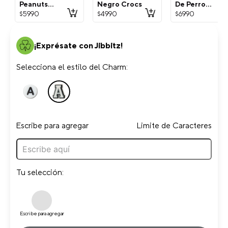
Peanuts
Negro Crocs
De Perro
Snoopy
Dorada Crocs
$
5990
$
4990
$
6990
Blanco Crocs
¡Exprésate con Jibbitz!
Selecciona el estilo del Charm:
Escribe para agregar
Limite de Caracteres
Tu selección:
Escribe para agregar