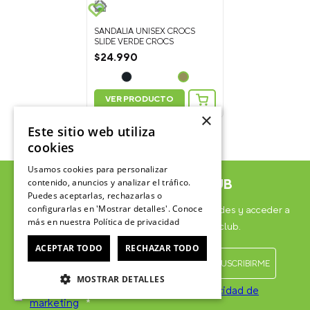
SANDALIA UNISEX CROCS
SLIDE VERDE CROCS
$
24
.
990
VER PRODUCTO
×
Este sitio web utiliza
cookies
Usamos cookies para personalizar
ÚNETE AL CROCSCLUB
contenido, anuncios y analizar el tráfico.
Puedes aceptarlas, rechazarlas o
configurarlas en 'Mostrar detalles'. Conoce
Suscríbete para formar parte, recibir novedades y acceder a
más en nuestra
Política de privacidad
contenido exclusivo para el Crocsclub.
ACEPTAR TODO
RECHAZAR TODO
MOSTRAR DETALLES
He leído y acepto las
Políticas de privacidad de
marketing
*