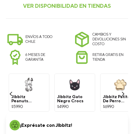
Guia de tallas
34-35
36-37
37-38
38-39
39-40
41-42
SELECCIONA TU TALLA
CAMBIOS Y
ENVÍOS A TODO
DEVOLUCIONES SIN