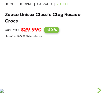
HOMBRE
CALZADO
ZUECOS
Zueco Unisex Classic Clog Rosado
Crocs
$
29
.
990
$
49
.
990
-
40 %
Hasta
12
x
$
2500
,
0
de interés