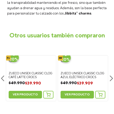
te recomendamos elegir una talla menos.
¿Se pueden mojar los Classic Clogs?
Sí, son totalmente
resistentes al agua y flotan. El material
Croslite™
es de celda
cerrada, lo que significa que no absorbe humedad, se seca
rápido y es muy fácil de limpiar con agua y jabón.
¿Qué beneficios tiene el material Croslite™ en este
modelo?
El material
Croslite™
es una resina patentada que
proporciona una amortiguación superior y es extremadamente
ligera. Además, se adapta a la forma del pie, ofreciendo un
soporte ergonómico durante todo el día.
¿Cómo funcionan los agujeros de ventilación?
Los
icónicos puertos de ventilación del Classic Clog no solo mejoran
la transpirabilidad manteniendo el pie fresco, sino que también
ayudan a drenar agua y residuos. Además, son la base perfecta
para personalizar tu calzado con los
Jibbitz™ charms
.