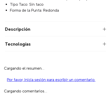
Modelo: Classic
Tipo: Classic Clog
Género: Unisex Adult
Material: 100% Thermoplastic (EVA)
Color Oficial: Guava
Familia Color: Rosado
Personalizable: Sí
Fit: Roomy
Tipo de Calce: Te recomendamos bajar una talla
Tipo de Ajuste: Correa
Percentual Capellada: 100% Thermoplastic (eva)
Percentual Forro: 100% Thermoplastic (eva)
Percentual Suela: 100% Thermoplastic (eva)
Tipo Taco: Sin taco
Forma de la Punta: Redonda
Descripción