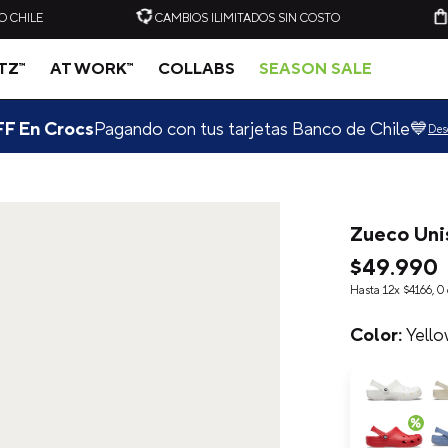
O CHILE
CAMBIOS ILIMITADOS SIN COSTO
ITZ™
AT WORK™
COLLABS
SEASON SALE
F En Crocs
Pagando con tus tarjetas Banco de Chile💙
Des
Zueco Uni
-
20%
-
20%
$
49
.
990
Hasta
12
x
$
4166
,
0
C
ZUECO UNISEX CLASSIC
ZUECO UNISEX CLASSIC
CLOG VERDE CLARO
CLOG AZUL ELÉCTRICO
CROCS
CROCS
Yello
$
49
.
990
$
39
.
990
$
49
.
990
$
39
.
909