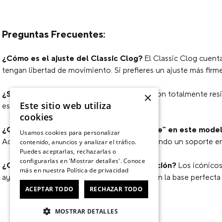
Preguntas Frecuentes:
Califica el producto de 1 a 5 estr
★
★
★
★
★
¿Cómo es el ajuste del Classic Clog?
El Classic Clog cuent
tengan libertad de movimiento. Si prefieres un ajuste más fir
Tu nombre
¿Se pueden mojar los Classic Clogs?
Sí, son totalmente resi
×
Este sitio web utiliza
es muy fácil de limpiar con agua y jabón.
cookies
Dirección de email
¿Qué beneficios tiene el material Croslite™ en este mode
Usamos cookies para personalizar
Además, se adapta a la forma del pie, ofreciendo un soporte e
contenido, anuncios y analizar el tráfico.
Puedes aceptarlas, rechazarlas o
configurarlas en 'Mostrar detalles'. Conoce
Escribe un comentario
¿Cómo funcionan los agujeros de ventilación?
Los icónicos
más en nuestra
Política de privacidad
ayudan a drenar agua y residuos. Además, son la base perfecta
ACEPTAR TODO
RECHAZAR TODO
MOSTRAR DETALLES