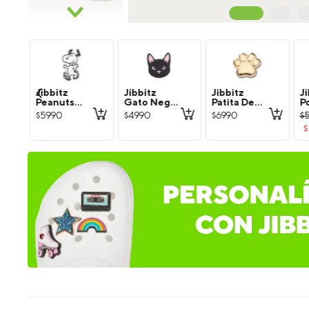
Jibbitz
Jibbitz
Jibbitz
Ji
Peanuts
Gato Negro
Patita De
P
Snoopy
Crocs
Perro
S
$
5990
$
4990
$
6990
$
Blanco
Dorada
C
$
Crocs
Crocs
C