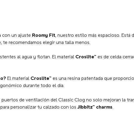
ellas
a con un ajuste
Roomy Fit
, nuestro estilo más espacioso. Está 
me, te recomendamos elegir una talla menos.
stentes al agua y flotan. El material
Croslite™
es de celda cerra
lo?
El material
Croslite™
es una resina patentada que proporcio
rgonómico durante todo el día.
 puertos de ventilación del Classic Clog no solo mejoran la tra
 para personalizar tu calzado con los
Jibbitz™ charms
.