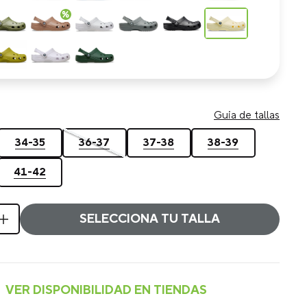
Guia de tallas
34-35
36-37
37-38
38-39
41-42
SELECCIONA TU TALLA