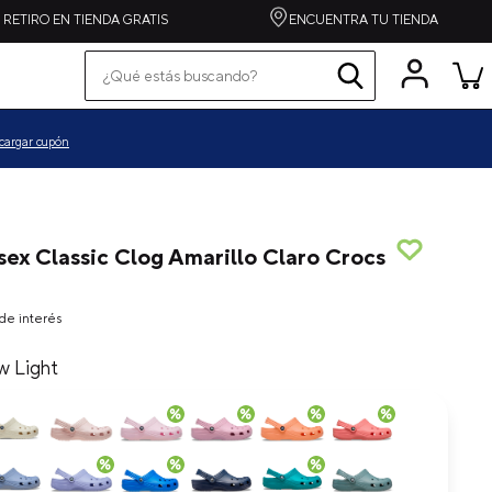
RETIRO EN TIENDA GRATIS
ENCUENTRA TU TIENDA
¿Qué estás buscando?
Términos más buscados
pequeños
cargar cupón
grandes
zapatilla
spiderman
sex Classic Clog Amarillo Claro Crocs
alpargata
crocband
de interés
toy story
w Light
echo
one piece
lego