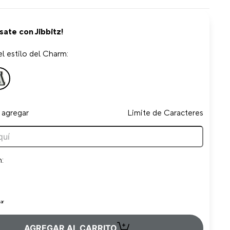
sate con Jibbitz!
l estilo del Charm:
 agregar
Limite de Caracteres
n:
ar
+
AGREGAR AL CARRITO