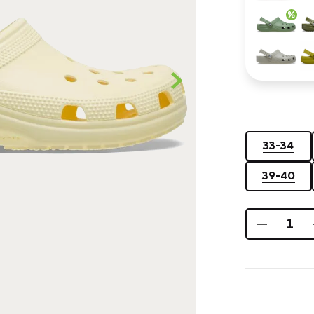
33-34
39-40