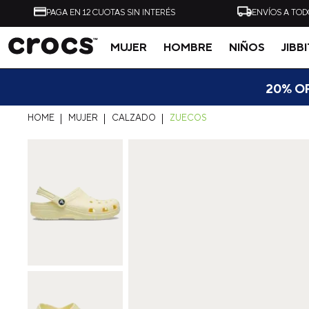
PAGA EN 12 CUOTAS SIN INTERÉS
ENVÍOS A TOD
MUJER
HOMBRE
NIÑOS
JIBB
Tal vez te interese
20% OF
MUJER
CALZADO
ZUECOS
-
40%
ZUECO UNISEX ALL
ZUECO UNISEX CLASSI
TERRAIN CLOG AZUL
CLOG NEGRO CROCS
CROCS
$
54
.
990
$
32
.
990
$
49
.
990