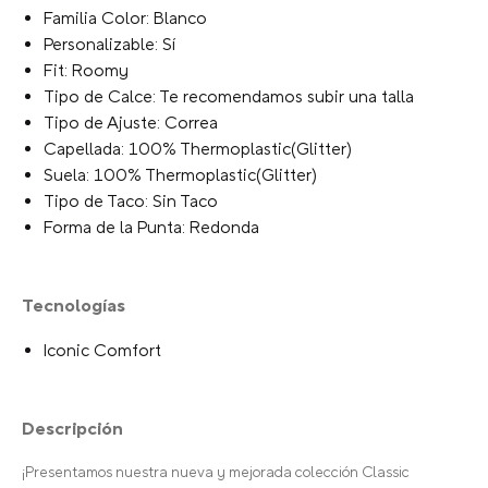
+
AGREGAR AL CARRITO
Características
Zueco Niños Grandes Classic Clog Glitter Plateado
Crocs
Sandalias clásicas mejoradas con mejor ajuste,
comodidad y opción de personalización.
Marca: Crocs
Modelo: Classic Iridescent Glitter CgT
Tipo: Classic Clog
Género: Unisex Kids
Material: 100% Thermoplastic(Glitter)