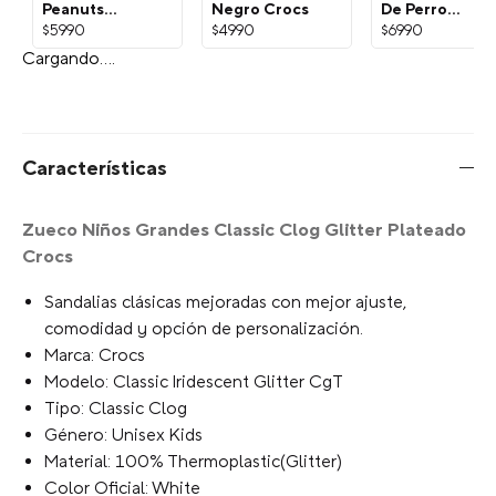
Jibbitz
Jibbitz Gato
Jibbitz Patita
Peanuts
Negro Crocs
De Perro
Snoopy
Dorada Crocs
$
5990
$
4990
$
6990
Blanco Crocs
¡Exprésate con Jibbitz!
Selecciona el estilo del Charm:
Escribe para agregar
Limite de Caracteres
Tu selección:
Escribe para agregar