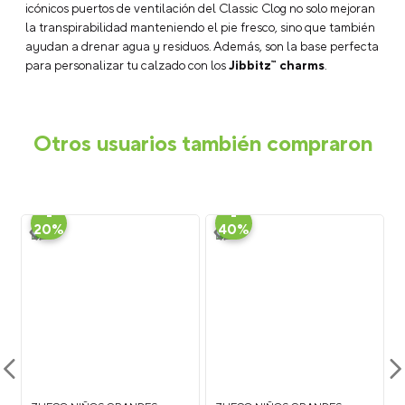
Preguntas Frecuentes:
¿Cómo es el ajuste del Classic Clog?
El Classic Clog
cuenta con un ajuste
Roomy Fit
, nuestro estilo más espacioso.
Está diseñado para que el pie no toque los laterales y los dedos
tengan libertad de movimiento. Si prefieres un ajuste más firme,
te recomendamos elegir una talla menos.
¿Se pueden mojar los Classic Clogs?
Sí, son totalmente
resistentes al agua y flotan. El material
Croslite™
es de celda
cerrada, lo que significa que no absorbe humedad, se seca
rápido y es muy fácil de limpiar con agua y jabón.
¿Qué beneficios tiene el material Croslite™ en este
modelo?
El material
Croslite™
es una resina patentada que
proporciona una amortiguación superior y es extremadamente
ligera. Además, se adapta a la forma del pie, ofreciendo un
soporte ergonómico durante todo el día.