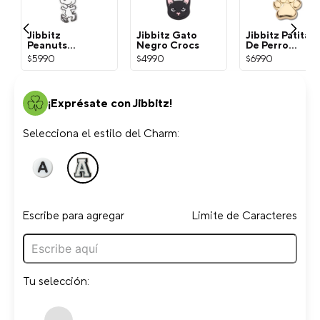
Jibbitz
Jibbitz Gato
Jibbitz Patita
Peanuts
Negro Crocs
De Perro
Snoopy
Dorada Crocs
$
5990
$
4990
$
6990
Blanco Crocs
¡Exprésate con Jibbitz!
Selecciona el estilo del Charm:
Escribe para agregar
Limite de Caracteres
Tu selección: