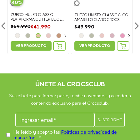
40%
ZUECO MUJER CLASSIC
ZUECO UNISEX CLASSIC CLOG
PLATAFORMA GLITTER BEIGE
AMARILLO CLARO CROCS
CROCS
$
41
.
990
$
69
.
990
$
49
.
990
VER PRODUCTO
VER PRODUCTO
Personaliza tus Classic Clog: Suma 5
Personaliza tus Classic Clog: Suma 5
Jibbitz Charms y recibe más 2 GRATIS
Jibbitz Charms y recibe más 2 GRATIS
ÚNETE AL CROCSCLUB
Suscríbete para formar parte, recibir novedades y acceder a
contenido exclusivo para el Crocsclub.
He leído y acepto las
Políticas de privacidad de
marketing
*