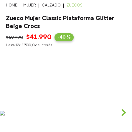
MUJER
CALZADO
ZUECOS
Zueco Mujer Classic Plataforma Glitter
Beige Crocs
$
41
.
990
$
69
.
990
-
40 %
Hasta
12
x
$
3500
,
0
de interés