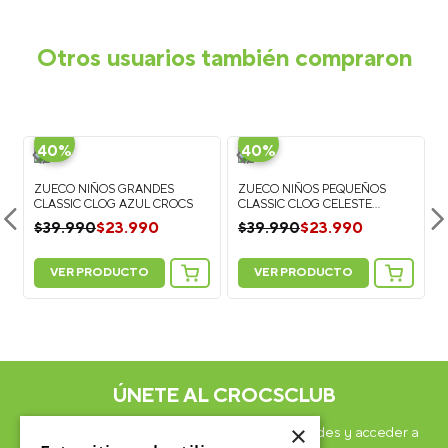
Otros usuarios también compraron
-
-
40%
40%
ZUECO NIÑOS GRANDES
ZUECO NIÑOS PEQUEÑOS
CLASSIC CLOG AZUL CROCS
CLASSIC CLOG CELESTE
CROCS
$
23
.
990
$
23
.
990
$
39
.
990
$
39
.
990
VER PRODUCTO
VER PRODUCTO
5
Personaliza tus Classic Clog: Suma 5
Personaliza tus Classic Clog: Suma 5
IS
Jibbitz Charms y recibe más 2 GRATIS
Jibbitz Charms y recibe más 2 GRATIS
ÚNETE AL CROCSCLUB
×