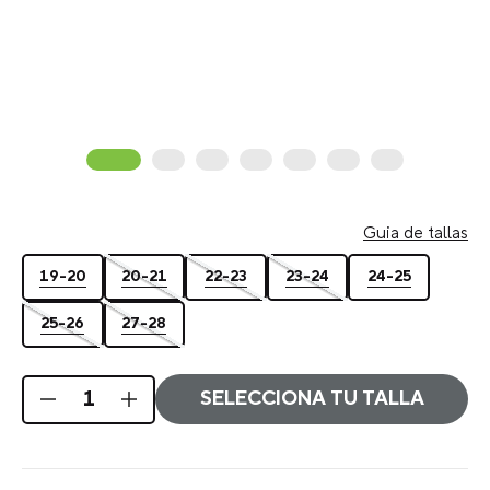
Guia de
C
(Children)
J
(Juvenile)
tallas
19-20
20-21
22-23
23-24
24-25
25-26
27-28
SELECCIONA TU TALLA