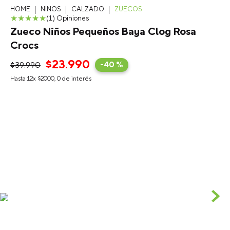
NINOS
CALZADO
ZUECOS
★
★
★
★
★
(
1
)
Zueco Niños Pequeños Baya Clog Rosa
Crocs
$
23
.
990
$
39
.
990
-
40 %
Hasta
12
x
$
2000
,
0
de interés