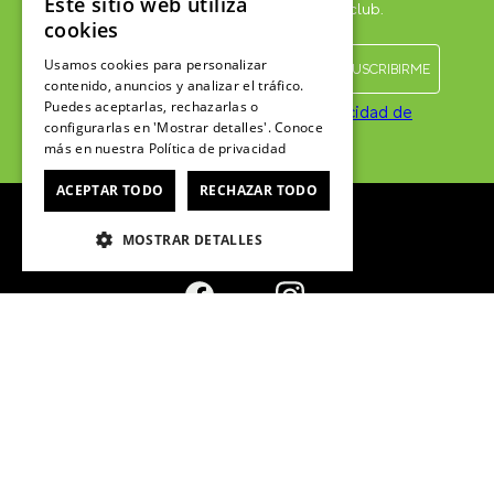
Este sitio web utiliza
Suscríbete para formar parte, recibir novedades y acceder a
cookies
contenido exclusivo para el Crocsclub.
Usamos cookies para personalizar
contenido, anuncios y analizar el tráfico.
Puedes aceptarlas, rechazarlas o
configurarlas en 'Mostrar detalles'. Conoce
más en nuestra
Política de privacidad
He leído y acepto las
Políticas de privacidad de
marketing
*
ACEPTAR TODO
RECHAZAR TODO
MOSTRAR DETALLES
SERVICIO AL CONSUMIDOR
Centro de ayuda