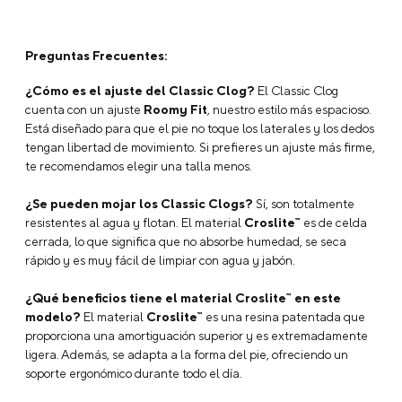
Agregar comentario
Título
Preguntas Frecuentes:
¿Cómo es el ajuste del Classic Clog?
El Classic Clog
cuenta con un ajuste
Roomy Fit
, nuestro estilo más espacioso.
Califica el producto de 1 a 5 estrellas
Está diseñado para que el pie no toque los laterales y los dedos
tengan libertad de movimiento. Si prefieres un ajuste más firme,
★
★
★
★
★
te recomendamos elegir una talla menos.
Tu nombre
¿Se pueden mojar los Classic Clogs?
Sí, son totalmente
resistentes al agua y flotan. El material
Croslite™
es de celda
cerrada, lo que significa que no absorbe humedad, se seca
rápido y es muy fácil de limpiar con agua y jabón.
Dirección de email
¿Qué beneficios tiene el material Croslite™ en este
modelo?
El material
Croslite™
es una resina patentada que
proporciona una amortiguación superior y es extremadamente
ligera. Además, se adapta a la forma del pie, ofreciendo un
Escribe un comentario
soporte ergonómico durante todo el día.