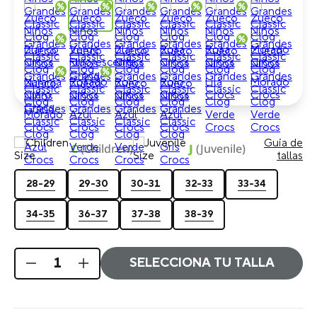
Guia de
C
(Children)
J
(Juvenile)
tallas
28-29
29-30
30-31
32-33
33-34
34-35
36-37
37-38
38-39
SELECCIONA TU TALLA