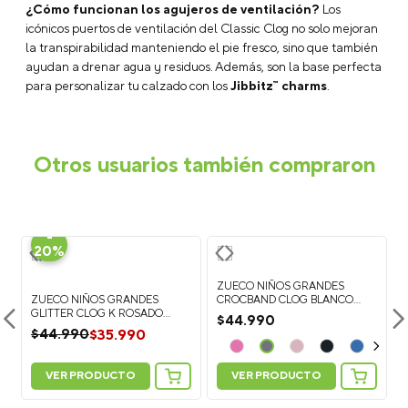
¿Cómo funcionan los agujeros de ventilación?
Los
icónicos puertos de ventilación del Classic Clog no solo mejoran
la transpirabilidad manteniendo el pie fresco, sino que también
ayudan a drenar agua y residuos. Además, son la base perfecta
para personalizar tu calzado con los
Jibbitz™ charms
.
ENVIAR COMENTARIO
Otros usuarios también compraron
-
20%
ZUECO NIÑOS GRANDES
ZUECO NIÑOS GRANDES
CROCBAND CLOG BLANCO
GLITTER CLOG K ROSADO
CROCS
$
44
.
990
CROCS
$
35
.
990
$
44
.
990
VER PRODUCTO
VER PRODUCTO