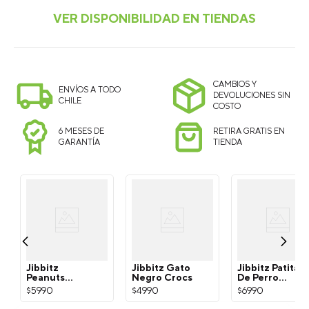
CAMBIOS Y
ENVÍOS A TODO
DEVOLUCIONES SIN
CHILE
COSTO
6 MESES DE
RETIRA GRATIS EN
GARANTÍA
TIENDA
Jibbitz
Jibbitz Gato
Jibbitz Patita
Peanuts
Negro Crocs
De Perro
Snoopy
Dorada Crocs
$
5990
$
4990
$
6990
Blanco Crocs