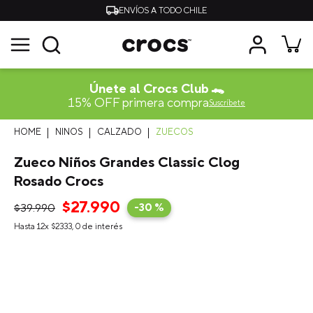
ENVÍOS A TODO CHILE
Únete al Crocs Club 🐊
15% OFF primera compra
Suscríbete
NINOS
CALZADO
ZUECOS
Zueco Niños Grandes Classic Clog
Rosado Crocs
$
27
.
990
$
39
.
990
-
30 %
Hasta
12
x
$
2333
,
0
de interés