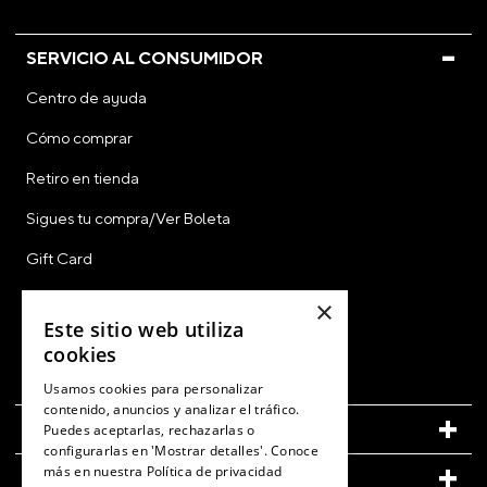
SERVICIO AL CONSUMIDOR
Centro de ayuda
Cómo comprar
Retiro en tienda
Sigues tu compra/Ver Boleta
Gift Card
CyberDay
×
Este sitio web utiliza
CyberMonday
cookies
Ver Boleta / Ticket de Cambio
Usamos cookies para personalizar
contenido, anuncios y analizar el tráfico.
CUENTA
Puedes aceptarlas, rechazarlas o
configurarlas en 'Mostrar detalles'. Conoce
más en nuestra
Política de privacidad
LEGAL