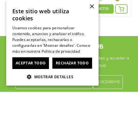
×
VER PRODUCTO
VER PRODUCTO
Este sitio web utiliza
cookies
Personaliza tus Classic Clog: Suma 5
Personaliza tus Classic Clog: Suma 5
Jibbitz Charms y recibe más 2 GRATIS
Jibbitz Charms y recibe más 2 GRATIS
Usamos cookies para personalizar
contenido, anuncios y analizar el tráfico.
Puedes aceptarlas, rechazarlas o
ÚNETE AL CROCSCLUB
configurarlas en 'Mostrar detalles'. Conoce
más en nuestra
Política de privacidad
Suscríbete para formar parte, recibir novedades y acceder a
ACEPTAR TODO
RECHAZAR TODO
contenido exclusivo para el Crocsclub.
MOSTRAR DETALLES
He leído y acepto las
Políticas de privacidad de
marketing
*