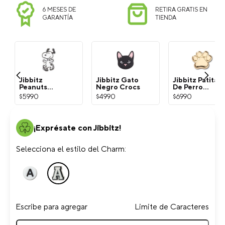
6 MESES DE
RETIRA GRATIS EN
GARANTÍA
TIENDA
Jibbitz
Jibbitz Gato
Jibbitz Patita
Peanuts
Negro Crocs
De Perro
Snoopy
Dorada Crocs
$
5990
$
4990
$
6990
Blanco Crocs
¡Exprésate con Jibbitz!
Selecciona el estilo del Charm:
Escribe para agregar
Limite de Caracteres