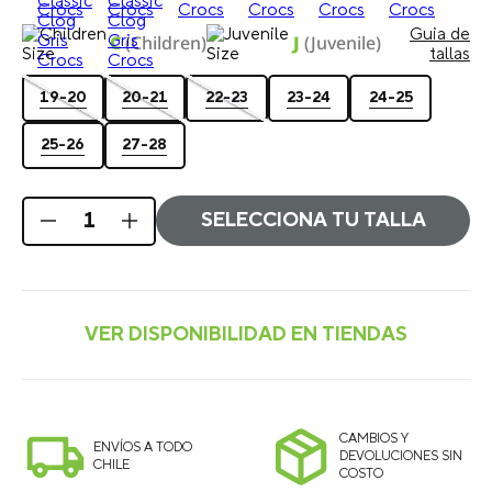
Guia de
C
(Children)
J
(Juvenile)
tallas
19-20
20-21
22-23
23-24
24-25
25-26
27-28
SELECCIONA TU TALLA
CAMBIOS Y
ENVÍOS A TODO
DEVOLUCIONES SIN
CHILE
COSTO