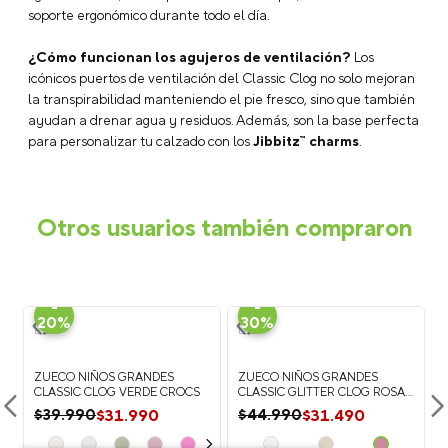
soporte ergonómico durante todo el día.
¿Cómo funcionan los agujeros de ventilación?
Los
icónicos puertos de ventilación del Classic Clog no solo mejoran
la transpirabilidad manteniendo el pie fresco, sino que también
ayudan a drenar agua y residuos. Además, son la base perfecta
para personalizar tu calzado con los
Jibbitz™ charms
.
Otros usuarios también compraron
-
-
20%
30%
A
ZUECO NIÑOS GRANDES
ZUECO NIÑOS GRANDES
CLASSIC CLOG VERDE CROCS
CLASSIC GLITTER CLOG ROSA
CROCS
$
31
.
990
$
31
.
490
$
39
.
990
$
44
.
990