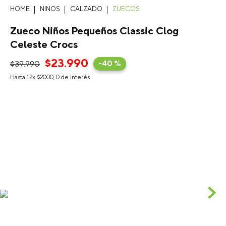
NINOS
CALZADO
ZUECOS
Zueco Niños Pequeños Classic Clog
Celeste Crocs
$
23
.
990
$
39
.
990
-
40 %
Hasta
12
x
$
2000
,
0
de interés