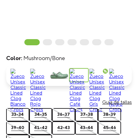
Mushroom/Bone
Guia de tallas
33-34
34-35
36-37
37-38
38-39
39-40
41-42
42-43
43-44
45-46