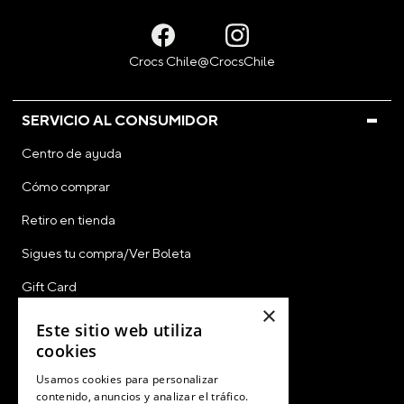
SERVICIO AL CONSUMIDOR
Centro de ayuda
Cómo comprar
Retiro en tienda
Sigues tu compra/Ver Boleta
Gift Card
×
CyberDay
Este sitio web utiliza
cookies
CyberMonday
Usamos cookies para personalizar
Ver Boleta / Ticket de Cambio
contenido, anuncios y analizar el tráfico.