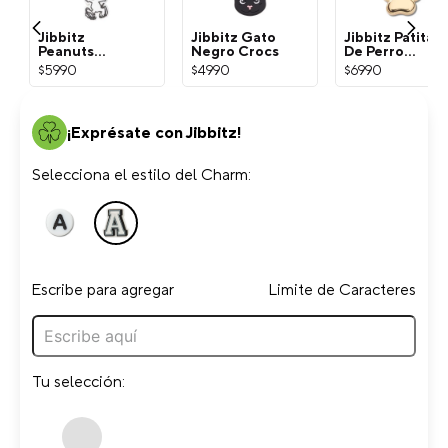
Jibbitz
Jibbitz Gato
Jibbitz Patita
Peanuts
Negro Crocs
De Perro
Snoopy
Dorada Crocs
$
5990
$
4990
$
6990
Blanco Crocs
¡Exprésate con Jibbitz!
Selecciona el estilo del Charm:
Escribe para agregar
Limite de Caracteres
Tu selección: