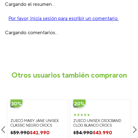
Cargando el resumen…
Por favor, inicia sesión para escribir un comentario.
Cargando comentarios…
Otros usuarios también compraron
-
-
30%
20%
★
★
★
★
★
ZUECO MARY JANE UNISEX
ZUECO UNISEX CROCBAND
CLASSIC NEGRO CROCS
CLOG BLANCO CROCS
$
41
.
990
$
43
.
990
$
59
.
990
$
54
.
990