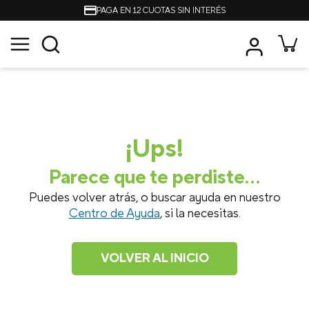
PAGA EN 12 CUOTAS SIN INTERÉS
Únete al Crocs Club 🐊
15% OFF primera compra
Suscríbete
¡Ups!
Parece que te perdiste...
Puedes volver atrás, o buscar ayuda en nuestro
Centro de Ayuda
, si la necesitas.
VOLVER AL INICIO