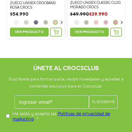
G
ZUECO UNISEX CLASSIC CLOG
ZUECO UNISEX CROCBAND
MORADO CROCS
ROSA CROCS
$
39
.
990
$
49
.
990
$
54
.
990
VER PRODUCTO
VER PRODUCTO
5
Personaliza tus Classic Clog: Suma 5
IS
Jibbitz Charms y recibe más 2 GRATIS
ÚNETE AL CROCSCLUB
Suscríbete para formar parte, recibir novedades y acceder a
contenido exclusivo para el Crocsclub.
He leído y acepto las
Políticas de privacidad de
marketing
*