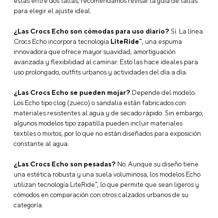
estás entre dos tallas, recomendamos revisar la guía de tallas
para elegir el ajuste ideal.
Dirección de email
¿Las Crocs Echo son cómodas para uso diario?
Sí. La línea
Crocs Echo incorpora tecnología
LiteRide™
, una espuma
innovadora que ofrece mayor suavidad, amortiguación
avanzada y flexibilidad al caminar. Esto las hace ideales para
Escribe un comentario
uso prolongado, outfits urbanos y actividades del día a día.
¿Las Crocs Echo se pueden mojar?
Depende del modelo.
Los Echo tipo clog (zueco) o sandalia están fabricados con
materiales resistentes al agua y de secado rápido. Sin embargo,
algunos modelos tipo zapatilla pueden incluir materiales
textiles o mixtos, por lo que no están diseñados para exposición
constante al agua.
ENVIAR COMENTARIO
¿Las Crocs Echo son pesadas?
No. Aunque su diseño tiene
una estética robusta y una suela voluminosa, los modelos Echo
utilizan tecnología LiteRide™, lo que permite que sean ligeros y
cómodos en comparación con otros calzados urbanos de su
categoría.