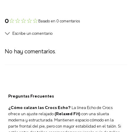
☆
☆
☆
☆
☆
0
Basado en 0 comentarios
Escribe un comentario
No hay comentarios.
Agregar comentario
Título
Preguntas Frecuentes
Califica el producto de 1 a 5 estrellas
★
★
★
★
★
¿Cómo calzan las Crocs Echo?
La línea Echo de Crocs
ofrece un ajuste relajado
(Relaxed Fit)
con una silueta
moderna y estructurada. Mantienen espacio cómodo en la
Tu nombre
parte frontal del pie, pero con mayor estabilidad en el talón. Si