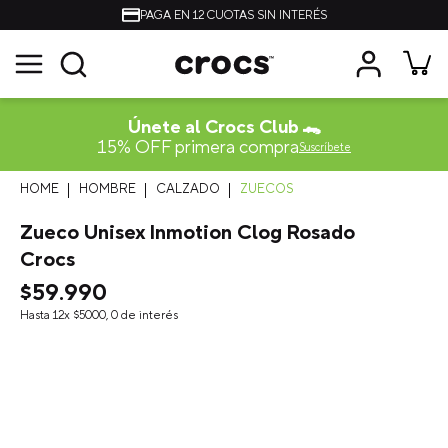
PAGA EN 12 CUOTAS SIN INTERÉS
Únete al Crocs Club 🐊
15% OFF primera compra
Suscríbete
HOMBRE
CALZADO
ZUECOS
Zueco Unisex Inmotion Clog Rosado
Crocs
$
59
.
990
Hasta
12
x
$
5000
,
0
de interés