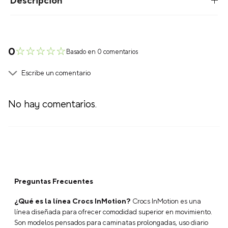
Descripción
☆
☆
☆
☆
☆
0
Basado en 0 comentarios
Escribe un comentario
No hay comentarios.
Agregar comentario
Título
Preguntas Frecuentes
Califica el producto de 1 a 5 estrellas
★
★
★
★
★
¿Qué es la línea Crocs InMotion?
Crocs InMotion es una