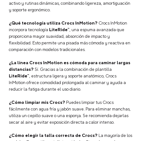
línea diseñada para ofrecer comodidad superior en movimiento.
Son modelos pensados para caminatas prolongadas, uso diario
Tu nombre
activo y rutinas dinámicas, combinando ligereza, amortiguación
y soporte ergonómico.
¿Qué tecnología utiliza Crocs InMotion?
Crocs InMotion
Dirección de email
incorpora tecnología
LiteRide™
, una espuma avanzada que
proporciona mayor suavidad, absorción de impacto y
flexibilidad. Esto permite una pisada más cómoda y reactiva en
comparación con modelos tradicionales.
Escribe un comentario
¿La línea Crocs InMotion es cómoda para caminar largas
distancias?
Sí. Gracias a la combinación de plantilla
LiteRide™
, estructura ligera y soporte anatómico, Crocs
InMotion ofrece comodidad prolongada al caminar y ayuda a
reducir la fatiga durante el uso diario.
¿Cómo limpiar mis Crocs?
Puedes limpiar tus Crocs
ENVIAR COMENTARIO
fácilmente con agua fría y jabón suave. Para eliminar manchas,
utiliza un cepillo suave o una esponja. Se recomienda dejarlas
secar al aire y evitar exposición directa a calor intenso.