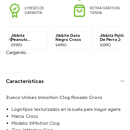
6 MESES DE
RETIRA GRATIS EN
GARANTÍA
TIENDA
Jibbitz Gato
Negro Crocs
Jibbitz
Jibbitz Patita
Peanuts
De Perro
$
4990
Snoopy
Dorada Crocs
$
5990
$
6990
Blanco Crocs
Cargando....
Características
Zueco Unisex Inmotion Clog Rosado Crocs
Logotipos texturizados en la suela para mayor agarre
Marca: Crocs