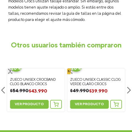
¿Cómo elegir la talla correcta de Crocs?
La mayoría de los
modelos Crocs utilizan tallaje estándar. Sin embargo, algunos
modelos tienen ajuste relajado o amplio. Si estás entre dos
tallas, recomendamos revisar la guía de tallas en la página del
producto para elegir el ajuste más cómodo.
Otros usuarios también compraron
-
-
20%
20%
ZUECO UNISEX CROCBAND
ZUECO UNISEX CLASSIC CLOG
G
CLOG BLANCO CROCS
VERDE CLARO CROCS
$
43
.
990
$
39
.
990
$
54
.
990
$
49
.
990
VER PRODUCTO
VER PRODUCTO