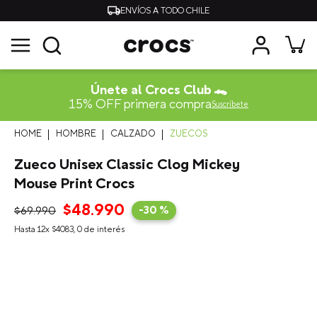
ENVÍOS A TODO CHILE
Únete al Crocs Club 🐊
15% OFF primera compra
Suscríbete
HOMBRE
CALZADO
ZUECOS
Zueco Unisex Classic Clog Mickey
Mouse Print Crocs
$
48
.
990
$
69
.
990
-
30 %
Hasta
12
x
$
4083
,
0
de interés