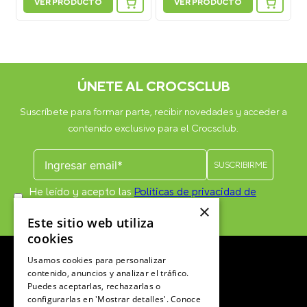
VER PRODUCTO
VER PRODUCTO
Personaliza tus Classic Clog: Suma 5
Personaliza tus Classic Clog: Suma 5
Jibbitz Charms y recibe más 2 GRATIS
Jibbitz Charms y recibe más 2 GRATIS
ÚNETE AL CROCSCLUB
Suscríbete para formar parte, recibir novedades y acceder a
contenido exclusivo para el Crocsclub.
He leído y acepto las
Políticas de privacidad de
marketing
*
×
Este sitio web utiliza
cookies
Usamos cookies para personalizar
contenido, anuncios y analizar el tráfico.
Puedes aceptarlas, rechazarlas o
configurarlas en 'Mostrar detalles'. Conoce