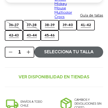
Guia de tallas
36-37
37-38
38-39
39-40
41-42
42-43
43-44
45-46
SELECCIONA TU TALLA
CAMBIOS Y
ENVÍOS A TODO
DEVOLUCIONES SIN
CHILE
COSTO