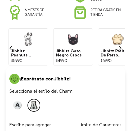
6 MESES DE
RETIRA GRATIS EN
GARANTÍA
TIENDA
Jibbitz
Jibbitz Gato
Jibbitz Patita
Peanuts
Negro Crocs
De Perro
Snoopy
Dorada Crocs
$
5990
$
4990
$
6990
Blanco Crocs
¡Exprésate con Jibbitz!
Selecciona el estilo del Charm:
Escribe para agregar
Limite de Caracteres