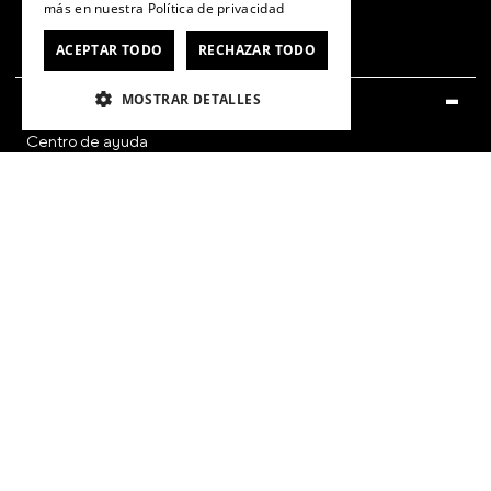
más en nuestra
Política de privacidad
ACEPTAR TODO
RECHAZAR TODO
MOSTRAR DETALLES
SERVICIO AL CONSUMIDOR
Centro de ayuda
Cómo comprar
Retiro en tienda
Sigues tu compra/Ver Boleta
Gift Card
CyberDay
CyberMonday
Ver Boleta / Ticket de Cambio
CUENTA