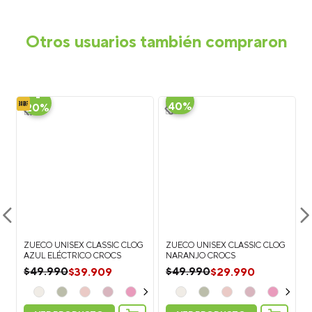
Otros usuarios también compraron
-
-
40%
20%
ZUECO UNISEX CLASSIC CLOG
ZUECO UNISEX CLASSIC CLOG
D
AZUL ELÉCTRICO CROCS
NARANJO CROCS
$
39
.
909
$
29
.
990
$
49
.
990
$
49
.
990