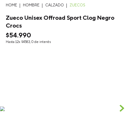
HOMBRE
CALZADO
ZUECOS
Zueco Unisex Offroad Sport Clog Negro
Crocs
$
54
.
990
Hasta
12
x
$
4583
,
0
de interés