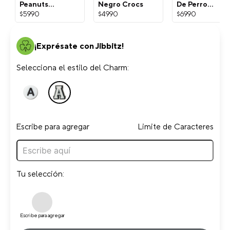
Peanuts
Negro Crocs
De Perro
Snoopy
Dorada Crocs
$
5990
$
4990
$
6990
Blanco Crocs
¡Exprésate con Jibbitz!
Selecciona el estilo del Charm:
Escribe para agregar
Limite de Caracteres
Tu selección:
Escribe para agregar