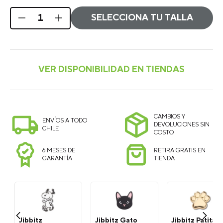
SELECCIONA TU TALLA
CAMBIOS Y
ENVÍOS A TODO
DEVOLUCIONES SIN
CHILE
COSTO
6 MESES DE
RETIRA GRATIS EN
GARANTÍA
TIENDA
Jibbitz
Jibbitz Gato
Jibbitz Patita