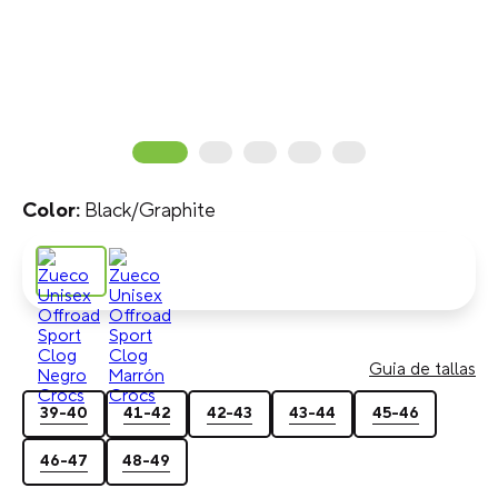
Black/Graphite
Guia de tallas
39-40
41-42
42-43
43-44
45-46
46-47
48-49