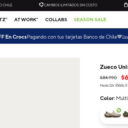
O CHILE
CAMBIOS ILIMITADOS SIN COSTO
ITZ™
AT WORK™
COLLABS
SEASON SALE
F En Crocs
Pagando con tus tarjetas Banco de Chile💙
Des
Zueco Uni
-
20%
-
20%
$
$
84
.
990
C
ZUECO UNISEX CLASSIC
ZUECO UNISEX CLASSIC
Hasta
12
x
$
5666
,
0
CLOG VERDE CLARO
CLOG AZUL ELÉCTRICO
CROCS
CROCS
$
49
.
990
$
39
.
990
$
49
.
990
$
39
.
909
Multi