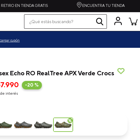
RETIRO EN TIENDA GRATIS
ENCUENTRA TU TIENDA
¿Qué estás buscando?
Términos más buscados
pequeños
cargar cupón
grandes
zapatilla
spiderman
sex Echo RO RealTree APX Verde Crocs
alpargata
67
.
990
-
20 %
crocband
de interés
toy story
echo
one piece
crafted