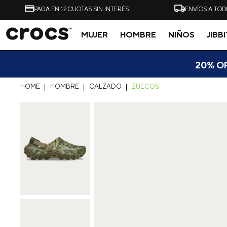
PAGA EN 12 CUOTAS SIN INTERÉS
ENVÍOS A TOD
MUJER
HOMBRE
NIÑOS
JIBB
Tal vez te interese
20% OF
HOMBRE
CALZADO
ZUECOS
-
40%
ZUECO UNISEX ALL
ZUECO UNISEX CLASSI
TERRAIN CLOG AZUL
CLOG NEGRO CROCS
CROCS
$
54
.
990
$
32
.
990
$
49
.
990