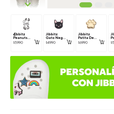
Jibbitz
Jibbitz
Jibbitz
Ji
Peanuts
Gato Negro
Patita De
P
Snoopy
Crocs
Perro
C
$
5990
$
4990
$
6990
$
Blanco
Dorada
N
Crocs
Crocs
C