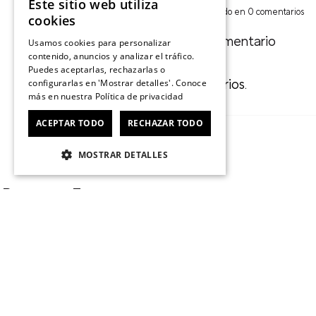
Este sitio web utiliza
☆
☆
☆
☆
☆
0
Basado en 0 comentarios
cookies
Escribe un comentario
Usamos cookies para personalizar
contenido, anuncios y analizar el tráfico.
Puedes aceptarlas, rechazarlas o
No hay comentarios.
configurarlas en 'Mostrar detalles'. Conoce
más en nuestra
Política de privacidad
Agregar comentario
ACEPTAR TODO
RECHAZAR TODO
Título
MOSTRAR DETALLES
Preguntas Frecuentes
Califica el producto de 1 a 5 estr
★
★
★
★
★
¿Cómo calzan las Crocs Echo?
La línea Echo de Crocs ofrec
pie, pero con mayor estabilidad en el talón. Si estás entre dos t
Tu nombre
¿Las Crocs Echo son cómodas para uso diario?
Sí. La líne
flexibilidad al caminar. Esto las hace ideales para uso prolongad