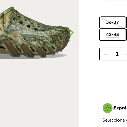
36-37
42-43
¡Expré
Selecciona e