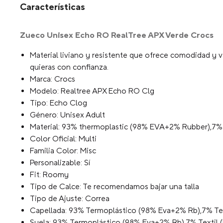
Características
Zueco Unisex Echo RO RealTree APX Verde Crocs
Material liviano y resistente que ofrece comodidad y v
quieras con confianza.
Marca: Crocs
Modelo: Realtree APX Echo RO Clg
Tipo: Echo Clog
Género: Unisex Adult
Material: 93% thermoplastic (98% EVA+2% Rubber),7% T
Color Oficial: Multi
Familia Color: Misc
Personalizable: Sí
Fit: Roomy
Tipo de Calce: Te recomendamos bajar una talla
Tipo de Ajuste: Correa
Capellada: 93% Termoplástico (98% Eva+2% Rb),7% Text
Suela: 93% Termoplástico (98% Eva+2% Rb),7% Textil (