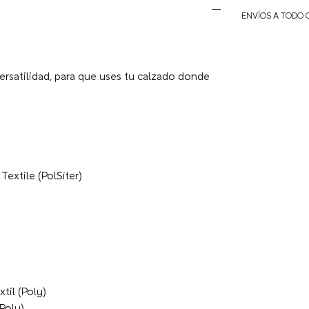
ENVÍOS A TODO 
ersatilidad, para que uses tu calzado donde
extile (PolSíter)
il (Poly)
Poly)