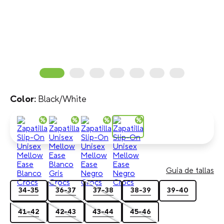
Black/White
Guia de tallas
34-35
36-37
37-38
38-39
39-40
41-42
42-43
43-44
45-46