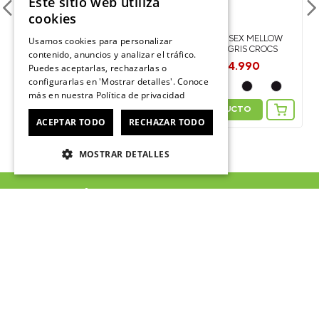
Este sitio web utiliza
-
50%
cookies
ZUECO UNISEX CLASSIC LINED
ZAPATILLA UNISEX MELLOW
Usamos cookies para personalizar
S
OVERPUFF CLOG BEIGE CROCS
EASE BLANCO GRIS CROCS
contenido, anuncios y analizar el tráfico.
$
38
.
990
$
34
.
990
$
64
.
990
$
69
.
990
Puedes aceptarlas, rechazarlas o
configurarlas en 'Mostrar detalles'. Conoce
más en nuestra
Política de privacidad
VER PRODUCTO
VER PRODUCTO
ACEPTAR TODO
RECHAZAR TODO
MOSTRAR DETALLES
ÚNETE AL CROCSCLUB
Suscríbete para formar parte, recibir novedades y acceder a
contenido exclusivo para el Crocsclub.
He leído y acepto las
Políticas de privacidad de