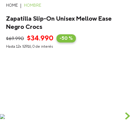
HOMBRE
Zapatilla Slip-On Unisex Mellow Ease
Negro Crocs
$
34
.
990
$
69
.
990
-
50 %
Hasta
12
x
$
2916
,
0
de interés