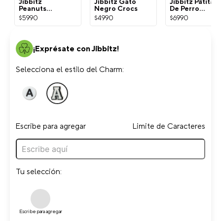
Jibbitz
Jibbitz Gato
Jibbitz Patita
Peanuts
Negro Crocs
De Perro
Snoopy
Dorada Crocs
$
5990
$
4990
$
6990
Blanco Crocs
¡Exprésate con Jibbitz!
Selecciona el estilo del Charm:
Escribe para agregar
Limite de Caracteres
Tu selección:
Escribe para agregar