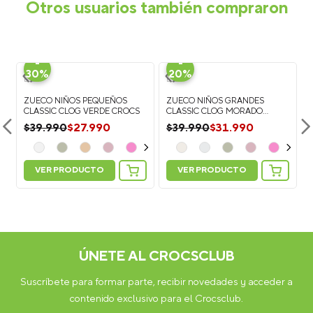
Otros usuarios también compraron
-
-
30%
20%
ZUECO NIÑOS PEQUEÑOS
ZUECO NIÑOS GRANDES
CLASSIC CLOG VERDE CROCS
CLASSIC CLOG MORADO
CROCS
$
27
.
990
$
31
.
990
$
39
.
990
$
39
.
990
VER PRODUCTO
VER PRODUCTO
Personaliza tus Classic Clog: Suma 5
Personaliza tus Classic Clog: Suma 5
Jibbitz Charms y recibe más 2 GRATIS
Jibbitz Charms y recibe más 2 GRATIS
ÚNETE AL CROCSCLUB
Suscríbete para formar parte, recibir novedades y acceder a
contenido exclusivo para el Crocsclub.