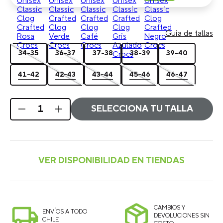
Guia de tallas
34-35
36-37
37-38
38-39
39-40
41-42
42-43
43-44
45-46
46-47
SELECCIONA TU TALLA
CAMBIOS Y
ENVÍOS A TODO
DEVOLUCIONES SIN
CHILE