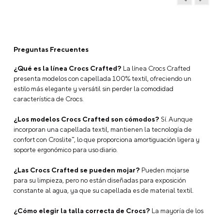
El color negro combina con todo y se limpian muy fácil!
Preguntas Frecuentes
¿Qué es la línea Crocs Crafted?
La línea Crocs Crafted
presenta modelos con capellada 100% textil, ofreciendo un
estilo más elegante y versátil sin perder la comodidad
característica de Crocs.
¿Los modelos Crocs Crafted son cómodos?
Sí. Aunque
incorporan una capellada textil, mantienen la tecnología de
confort con Croslite™, lo que proporciona amortiguación ligera y
soporte ergonómico para uso diario.
¿Las Crocs Crafted se pueden mojar?
Pueden mojarse
para su limpieza, pero no están diseñadas para exposición
constante al agua, ya que su capellada es de material textil.
¿Cómo elegir la talla correcta de Crocs?
La mayoría de los