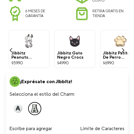
COSTO
6 MESES DE
RETIRA GRATIS EN
GARANTÍA
TIENDA
Jibbitz
Jibbitz Gato
Jibbitz Patita
Peanuts
Negro Crocs
De Perro
Snoopy
Dorada Crocs
$
5990
$
4990
$
6990
Blanco Crocs
¡Exprésate con Jibbitz!
Selecciona el estilo del Charm:
Escribe para agregar
Limite de Caracteres