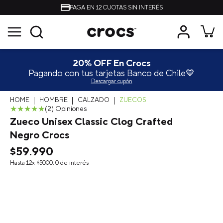
ENVÍOS A TODO CHILE
Únete al Crocs Club 🐊
15% OFF primera compra
Suscríbete
HOMBRE
CALZADO
ZUECOS
★
★
★
★
★
(
2
)
Zueco Unisex Classic Clog Crafted
Negro Crocs
$
59
.
990
Hasta
12
x
$
5000
,
0
de interés