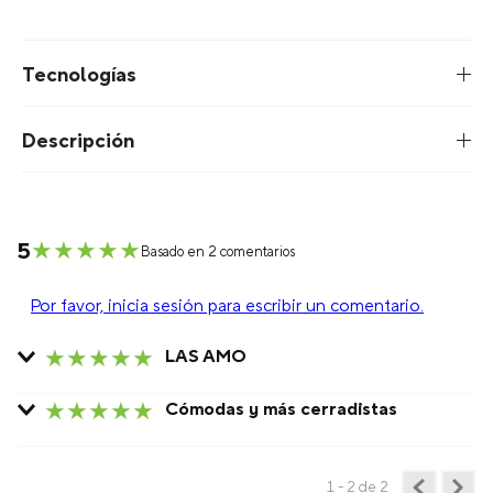
Tecnologías
Descripción
★
★
★
★
★
5
Basado en 2 comentarios
Por favor, inicia sesión para escribir un comentario.
★
★
★
★
★
LAS AMO
Enviado
11 meses atrás
por
PIRI
★
★
★
★
★
Cómodas y más cerradistas
Son demasiado cómodas en el día a día! Las uso a cada
Enviado
11 meses atrás
por
Sofía
rato
Son demasiado cómodos y livianos, los uso todos los días.
1 - 2
de
2