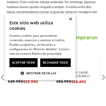
modelos Crocs utilizan tallaje estándar. Sin embargo, algunos
modelos tienen ajuste relajado o amplio. Si estás entre dos
tallas, recomendamos revisar la guía de tallas en la página del
producto para elegir el ajuste más cómodo.
×
Este sitio web utiliza
cookies
Usamos cookies para personalizar
Otros usuarios también compraron
contenido, anuncios y analizar el tráfico.
Puedes aceptarlas, rechazarlas o
configurarlas en 'Mostrar detalles'. Conoce
más en nuestra
Política de privacidad
-
-
20%
30%
ACEPTAR TODO
RECHAZAR TODO
ZUECO UNISEX CLASSIC CLOG
ZUECO UNISEX CLASSIC
ROJO CROCS
MARBLED CLOG BLANCO
MOSTRAR DETALLES
CROCS
$
39
.
990
$
38
.
490
$
49
.
990
$
54
.
990
VER PRODUCTO
VER PRODUCTO
Personaliza tus Classic Clog: Suma 5
Personaliza tus Classic Clog: Suma 5
Jibbitz Charms y recibe más 2 GRATIS
Jibbitz Charms y recibe más 2 GRATIS