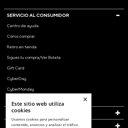
SERVICIO AL CONSUMIDOR
Centro de ayuda
Cómo comprar
Retiro en tienda
Sigues tu compra/Ver Boleta
Gift Card
CyberDay
CyberMonday
×
Ver Boleta / Ticket de Cambio
Este sitio web utiliza
cookies
CUENTA
Usamos cookies para personalizar
contenido, anuncios y analizar el tráfico.
LEGAL