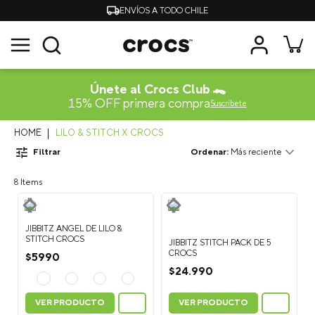
ENVÍOS A TODO CHILE
Únete al Crocs Club 🐊
15% OFF primera compra
Suscríbete
LILO & STITCH X CROCS
Filtrar
Más reciente
8
JIBBITZ ANGEL DE LILO &
STITCH CROCS
JIBBITZ STITCH PACK DE 5
CROCS
$
5990
$
24
.
990
VER PRODUCTO
VER PRODUCTO