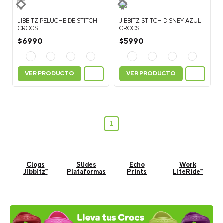
JIBBITZ PELUCHE DE STITCH
JIBBITZ STITCH DISNEY AZUL
CROCS
CROCS
$
6990
$
5990
VER PRODUCTO
VER PRODUCTO
1
Clogs
Slides
Echo
Work
Jibbitz™
Plataformas
Prints
LiteRide™