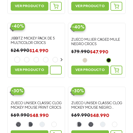
VER PRODUCTO
VER PRODUCTO
-
40%
-
40%
JIBBITZ MICKEY PACK DE 5
ZUECO MUJER CAGED MULE
MULTICOLOR CROCS
NEGRO CROCS
$
14
.
990
$
24
.
990
$
47
.
990
$
79
.
990
VER PRODUCTO
VER PRODUCTO
-
30%
-
30%
ZUECO UNISEX CLASSIC CLOG
ZUECO UNISEX CLASSIC CLOG
MICKEY MOUSE PRINT CROCS
MICKEY MOUSE NEGRO
CROCS
$
48
.
990
$
48
.
990
$
69
.
990
$
69
.
990