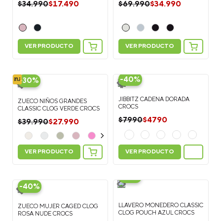
$
17
.
490
$
34
.
990
$
34
.
990
$
69
.
990
VER PRODUCTO
VER PRODUCTO
-
40%
-
30%
JIBBITZ CADENA DORADA
ZUECO NIÑOS GRANDES
CROCS
CLASSIC CLOG VERDE CROCS
$
4790
$
7990
$
27
.
990
$
39
.
990
VER PRODUCTO
VER PRODUCTO
-
20%
-
40%
LLAVERO MONEDERO CLASSIC
ZUECO MUJER CAGED CLOG
CLOG POUCH AZUL CROCS
ROSA NUDE CROCS