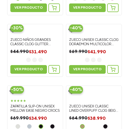
VER PRODUCTO
VER PRODUCTO
-
30%
-
40%
ZUECO NIÑOS GRANDES
CLASSIC CLOG GLITTER
ZUECO UNISEX CLASSIC CLOG
DORADO CROCS
DORAEMON MULTICOLOR
$
31
.
490
$
44
.
990
CROCS
$
41
.
990
$
69
.
990
VER PRODUCTO
VER PRODUCTO
-
50%
-
40%
★
★
★
★
★
ZAPATILLA SLIP-ON UNISEX
ZUECO UNISEX CLASSIC
MELLOW EASE NEGRO CROCS
LINED OVERPUFF CLOG BEIGE
CROCS
$
34
.
990
$
38
.
990
$
69
.
990
$
64
.
990