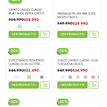
-
40%
ZAPATO UNISEX CLASSIC
BOAT SHOE VERDE CROCS
SANDALIA MUJER BAE SLIDE
NEGRO CROCS
$
38
.
990
$
64
.
990
$
29
.
990
$
49
.
990
VER PRODUCTO
VER PRODUCTO
-
30%
-
30%
ZUECO NIÑOS PEQUEÑOS
ZUECO UNISEX CLASSIC CLOG
CLASSIC CLOG GLITTER
TURQUESA CROCS
DORADO CROCS
$
31
.
490
$
34
.
990
$
44
.
990
$
49
.
990
VER PRODUCTO
VER PRODUCTO
-
30%
-
20%