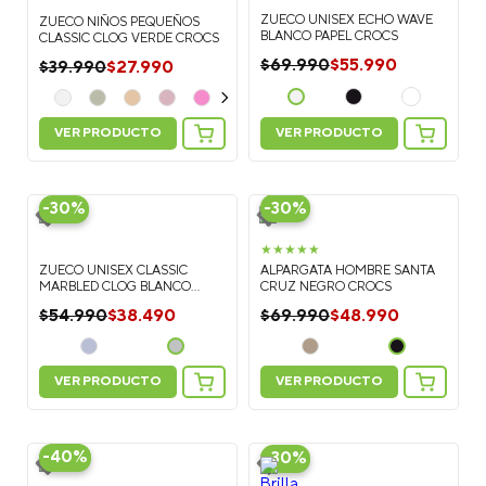
ZUECO UNISEX ECHO WAVE
ZUECO NIÑOS PEQUEÑOS
BLANCO PAPEL CROCS
CLASSIC CLOG VERDE CROCS
$
55
.
990
$
69
.
990
$
27
.
990
$
39
.
990
VER PRODUCTO
VER PRODUCTO
-
30%
-
30%
★
★
★
★
★
ZUECO UNISEX CLASSIC
ALPARGATA HOMBRE SANTA
MARBLED CLOG BLANCO
CRUZ NEGRO CROCS
CROCS
$
38
.
490
$
48
.
990
$
54
.
990
$
69
.
990
VER PRODUCTO
VER PRODUCTO
-
40%
-
30%