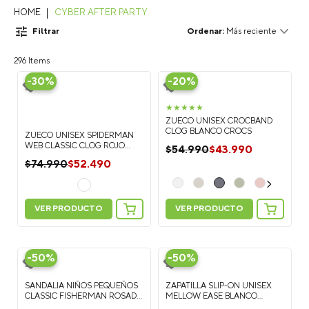
CYBER AFTER PARTY
Filtrar
Más reciente
296
-
30%
-
20%
★
★
★
★
★
ZUECO UNISEX CROCBAND
CLOG BLANCO CROCS
ZUECO UNISEX SPIDERMAN
WEB CLASSIC CLOG ROJO
$
43
.
990
$
54
.
990
CROCS
$
52
.
490
$
74
.
990
VER PRODUCTO
VER PRODUCTO
-
50%
-
50%
SANDALIA NIÑOS PEQUEÑOS
ZAPATILLA SLIP-ON UNISEX
CLASSIC FISHERMAN ROSADO
MELLOW EASE BLANCO
CROCS
CROCS