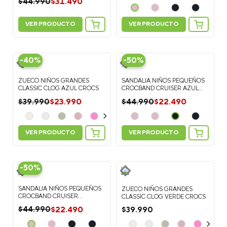
$
31
.
490
$
44
.
990
VER PRODUCTO
VER PRODUCTO
-
40%
-
50%
ZUECO NIÑOS GRANDES
SANDALIA NIÑOS PEQUEÑOS
CLASSIC CLOG AZUL CROCS
CROCBAND CRUISER AZUL
CROCS
$
23
.
990
$
22
.
490
$
39
.
990
$
44
.
990
VER PRODUCTO
VER PRODUCTO
-
50%
SANDALIA NIÑOS PEQUEÑOS
ZUECO NIÑOS GRANDES
CROCBAND CRUISER
CLASSIC CLOG VERDE CROCS
NARANJA CROCS
$
22
.
490
$
44
.
990
$
39
.
990