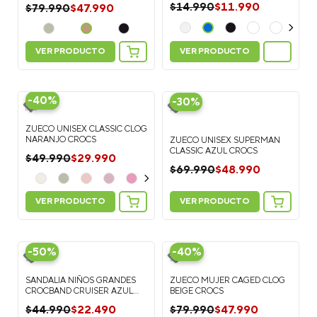
$
11
.
990
$
14
.
990
$
47
.
990
$
79
.
990
VER PRODUCTO
VER PRODUCTO
-
40%
-
30%
ZUECO UNISEX CLASSIC CLOG
NARANJO CROCS
ZUECO UNISEX SUPERMAN
CLASSIC AZUL CROCS
$
29
.
990
$
49
.
990
$
48
.
990
$
69
.
990
VER PRODUCTO
VER PRODUCTO
-
50%
-
40%
SANDALIA NIÑOS GRANDES
ZUECO MUJER CAGED CLOG
CROCBAND CRUISER AZUL
BEIGE CROCS
CROCS
$
22
.
490
$
47
.
990
$
44
.
990
$
79
.
990