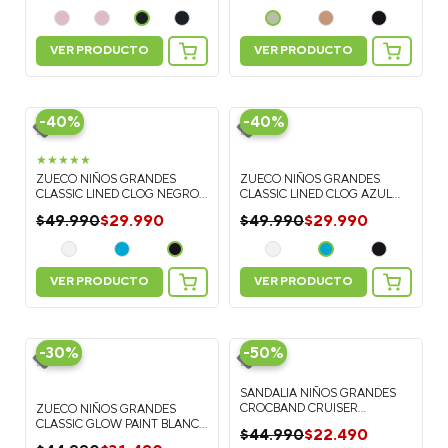
VER PRODUCTO
VER PRODUCTO
-
40%
-
40%
★
★
★
★
★
ZUECO NIÑOS GRANDES
ZUECO NIÑOS GRANDES
CLASSIC LINED CLOG NEGRO
CLASSIC LINED CLOG AZUL
CROCS
CROCS
$
29
.
990
$
29
.
990
$
49
.
990
$
49
.
990
VER PRODUCTO
VER PRODUCTO
-
30%
-
50%
SANDALIA NIÑOS GRANDES
CROCBAND CRUISER
ZUECO NIÑOS GRANDES
NARANJA CROCS
CLASSIC GLOW PAINT BLANCO
$
22
.
490
$
44
.
990
CROCS