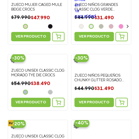
ZUECO MUJER CAGED MULE
ZUECO NIÑOS GRANDES
BEIGE CROCS
CLASSIC CLOG VERDE
FLUORESCENTE CROCS
$
47
.
990
$
31
.
490
$
79
.
990
$
44
.
990
VER PRODUCTO
VER PRODUCTO
-
30%
-
30%
ZUECO UNISEX CLASSIC CLOG
MORADO TYE DIE CROCS
ZUECO NIÑOS PEQUEÑOS
CHUNKY GLITTER ROSADO
$
38
.
490
$
54
.
990
CROCS
$
31
.
490
$
44
.
990
VER PRODUCTO
VER PRODUCTO
-
40%
-
20%
ZUECO UNISEX CLASSIC CLOG