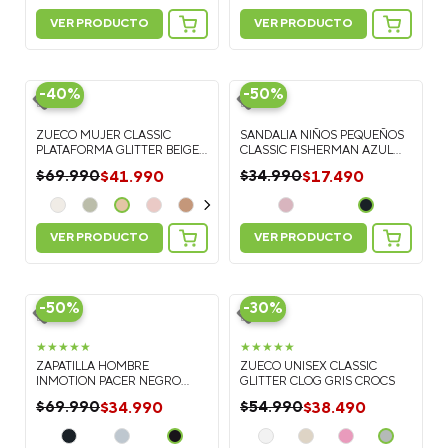
VER PRODUCTO
VER PRODUCTO
-
40%
-
50%
ZUECO MUJER CLASSIC
SANDALIA NIÑOS PEQUEÑOS
PLATAFORMA GLITTER BEIGE
CLASSIC FISHERMAN AZUL
CROCS
CROCS
$
41
.
990
$
17
.
490
$
69
.
990
$
34
.
990
VER PRODUCTO
VER PRODUCTO
-
50%
-
30%
★
★
★
★
★
★
★
★
★
★
ZAPATILLA HOMBRE
ZUECO UNISEX CLASSIC
INMOTION PACER NEGRO
GLITTER CLOG GRIS CROCS
CROCS
$
34
.
990
$
38
.
490
$
69
.
990
$
54
.
990