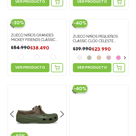
VER PRODUCTO
VER PRODUCTO
-
30%
-
40%
ZUECO NIÑOS GRANDES
ZUECO NIÑOS PEQUEÑOS
MICKEY FRIENDS CLASSIC
CLASSIC CLOG CELESTE
AZUL CROCS
CROCS
$
38
.
490
$
54
.
990
$
23
.
990
$
39
.
990
VER PRODUCTO
VER PRODUCTO
-
40%