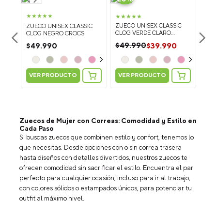
★
★
★
★
★
★
★
★
★
★
ES
ZUECO UNISEX CLASSIC
ZUE
ZUECO UNISEX CLASSIC
DO
CLOG VERDE CLARO
CLO
CLOG NEGRO CROCS
CROCS
CRO
$
39
.
990
$
49
.
990
$
4
$
49
.
990
VER PRODUCTO
VER PRODUCTO
VE
g: Suma
Personaliza tus Classic Clog: Suma
Personaliza tus Classic Clog: Suma
Pers
más 2
5 Jibbitz Charms y recibe más 2
5 Jibbitz Charms y recibe más 2
5 J
GRATIS
GRATIS
Zuecos de Mujer con Correas: Comodidad y Estilo en
Cada Paso
Si buscas zuecos que combinen estilo y confort, tenemos lo
que necesitas. Desde opciones con o sin correa trasera
hasta diseños con detalles divertidos, nuestros zuecos te
ofrecen comodidad sin sacrificar el estilo. Encuentra el par
perfecto para cualquier ocasión, incluso para ir al trabajo,
con colores sólidos o estampados únicos, para potenciar tu
outfit al máximo nivel.